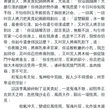
勇健宮人，將黃貴妃綁縛將來，大罵道：「你這賊賤婢！大
膽引漢的賤婢！你倚誰的勢作嬌，奪我恩愛？今日叫你知我
手段，不怕你到玉帝殿前告了御狀來討命。」一頭罵，一頭
叫宮人將刀把黃貴妃兩眼睛剔出，道：「這雙騷眼，水一般
樣，最會得引漢。如今你還引得漢成麼？」又叫宮人將舌頭
割出，道：「你這賊嘴舌頭，甜言美語，無般不說，勾引得
官家一心在你身上，就在我身邊，也是半三不四，我恨你切
骨，你如今還會得說話麼？」又叫宮人將兩乳割下，道：
「你夜睡之時，將兩乳奉承官家。你這般軟嫩的小乳，我怎
如得你，且叫你忍些疼痛則個。」又叫宮人將木槌一個從陰
門中敲將進去，道：「你生性好淫，官家的卻小，你且把這
個大木槌快活受用一受用。」遂碎裂其陰門而死，血肉狼
藉，苦不可言。
枉冤自有天知，鬼神暗中寫錄。殺人少不得償命，何苦
爭這些淫欲！
話說李鳳娘碎剮了這黃貴妃，一道冤魂不散，紹熙帝正
在郊天之時，忽然飛沙走石，風雨大作，顯出一場怪異。但
見：
怨氣沖天，變成狂風怪雨。冤魂叫屈，化作拔木揚