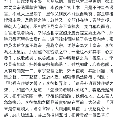
也！」自此淒然不樂，奄奄成病。百官見太上皇患病，都上
本要皇帝過重華宮問病。李後任百官上本，只是不許皇帝過
宮。不意太上皇崩了，皇帝又稱疾不能親自執喪，都是李後
悍潑主意。及臨朝之時，忽然又一交顛仆在地，昏聵之極。
舉朝人心洶洶。丞相留正見皇帝不肯執喪，竟自稱疾而逃。
百官逃散者紛紛。幸得丞相宗室趙汝愚要謀立嘉王為帝，那
時只得憲聖吳太后作主，遂同韓侘冑關通了吳太后內侍，密
啟吳太后立嘉王為帝，是為寧宗。遂尊帝為太上皇帝、李後
為太上皇后。那紹熙帝在昏聵之中，一毫也不知其事，心疾
發作，或歌或哭，或笑或罵，宮中暗暗稱之為「瘋皇」。李
後見帝如此，把外事盡數都瞞過了。雖然如此，心疾忽醒，
又有時知覺一二。寧宗登基之後，郊天禮成，恭謝回鑾，御
樂之聲，丁丁鼕鼕，達於內廷。紹熙帝偶然聞得，問道：
「那裡有作樂之聲？」李後捉弄道：「這是外邊百姓作樂之
聲。」紹熙帝大怒道：「怎麼尚敢瞞我至此？」驟然走起身
來，把李後劈頭一拳。李後踉踉蹌蹌，跌倒在地。左右宮人
急急攙起。李後恍惚之間見黃貴妃站在面前，大怒道：「原
來是你這賤人，逗引官家，大膽如此無禮！」便怒從心上
起，惡向膽邊生，趕上前揸開五指，把黃貴妃一個巴掌打