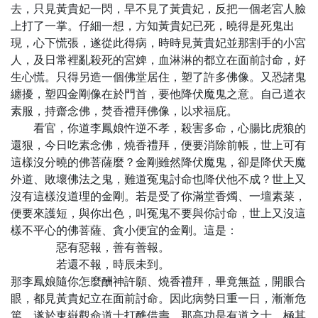
去，只見黃貴妃一閃，早不見了黃貴妃，反把一個老宮人臉
上打了一掌。仔細一想，方知黃貴妃已死，曉得是死鬼出
現，心下慌張，遂從此得病，時時見黃貴妃並那割手的小宮
人，及日常裡亂殺死的宮婢，血淋淋的都立在面前討命，好
生心慌。只得另造一個佛堂居住，塑了許多佛像。又恐諸鬼
纏擾，塑四金剛像在於門首，要他降伏魔鬼之意。自己道衣
素服，持齋念佛，焚香禮拜佛像，以求福庇。
看官，你道李鳳娘忤逆不孝，殺害多命，心腸比虎狼的
還狠，今日吃素念佛，燒香禮拜，便要消除前帳，世上可有
這樣沒分曉的佛菩薩麼？金剛雖然降伏魔鬼，卻是降伏天魔
外道、敗壞佛法之鬼，難道冤鬼討命也降伏他不成？世上又
沒有這樣沒道理的金剛。若是受了你滿堂香燭、一壇素菜，
便要來護短，與你出色，叫冤鬼不要與你討命，世上又沒這
樣不平心的佛菩薩、貪小便宜的金剛。這是：
惡有惡報，善有善報。
若還不報，時辰未到。
那李鳳娘隨你怎麼酬神許願、燒香禮拜，畢竟無益，開眼合
眼，都見黃貴妃立在面前討命。因此病勢日重一日，漸漸危
篤，遂於東嶽觀命道士打醮借壽。那高功是有道之士，極其