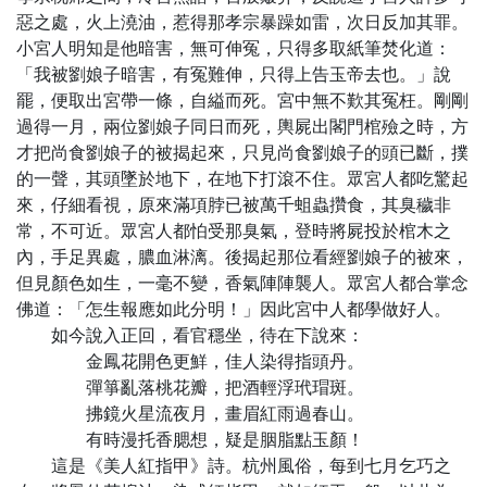
惡之處，火上澆油，惹得那孝宗暴躁如雷，次日反加其罪。
小宮人明知是他暗害，無可伸冤，只得多取紙筆焚化道：
「我被劉娘子暗害，有冤難伸，只得上告玉帝去也。」說
罷，便取出宮帶一條，自縊而死。宮中無不歎其冤枉。剛剛
過得一月，兩位劉娘子同日而死，輿屍出閣門棺殮之時，方
才把尚食劉娘子的被揭起來，只見尚食劉娘子的頭已斷，撲
的一聲，其頭墜於地下，在地下打滾不住。眾宮人都吃驚起
來，仔細看視，原來滿項脖已被萬千蛆蟲攢食，其臭穢非
常，不可近。眾宮人都怕受那臭氣，登時將屍投於棺木之
內，手足異處，膿血淋漓。後揭起那位看經劉娘子的被來，
但見顏色如生，一毫不變，香氣陣陣襲人。眾宮人都合掌念
佛道：「怎生報應如此分明！」因此宮中人都學做好人。
如今說入正回，看官穩坐，待在下說來：
金鳳花開色更鮮，佳人染得指頭丹。
彈箏亂落桃花瓣，把酒輕浮玳瑁斑。
拂鏡火星流夜月，畫眉紅雨過春山。
有時漫托香腮想，疑是胭脂點玉顏！
這是《美人紅指甲》詩。杭州風俗，每到七月乞巧之