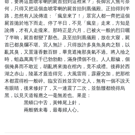
命，要將這血唬零喇的屍首抬到這裡來？」長御宮人無可奈
何，只得又把這個血唬零喇的屍首抬到凰儀殿。正抬得到半
路，忽然有人訛傳道：「瘋皇來了！」眾宮人都一齊把這個
屍首拋於地下而走。停了半日，不見「瘋皇」走來，方知是
訛傳，才有人走攏來。那時正是六月，已被火一般的烈日曬
了半晌，屍首都變了顏色。及至抬到凰儀殿，放在大寢，屍
首已都臭爛不堪。宮人無計，只得放許多臭魚臭肉之類，以
亂其臭，又置蓮香數百餅，畢竟遮掩那臭氣不過。將入殮之
時，蛆蟲萬萬千千已勃勃動，滿身攢個不住。人人厭穢，個
個掩鼻而不敢近，胡亂將來拋在棺內，竟不成禮。後葬於西
湖之赤山，陵墓才蓋造得完，大風雷雨，霹靂交加，把那棺
木都震得粉一般碎。臨安百姓並宮中之人，無有一個不說天
有眼睛，後來修好了，又一連震了二次，並骷髏都燒得烏
黑，以見天道報應之一毫無差也。果是：
黑蟒口中舌，黃蜂尾上針，
兩般猶未毒，最毒婦人心。