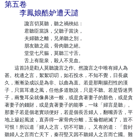
第五卷
李鳳娘酷妒遭天譴
讒言切莫聽，聽之禍殃結：
君聽臣當誅，父聽子當決，
夫婦聽之離，兄弟聽之別，
朋友聽之疏，骨肉聽之絕。
堂堂七尺軀，莫聽三寸舌。
舌上有龍泉，殺人不見血。
這首詩是勸人莫聽讒言之作。然讒言之中唯有婦人為
甚。枕邊之言，絮絮叨叨，如石投水，不知不覺，日長歲
久，漸漸染成以是為非、以曲為直。若是那剛腸烈性的漢
子，只當耳邊之風，任他多道散說，只是不聽。若是昏迷男
子，兩隻耳朵就像鼻涕一般，或是貪著妻子的顏色，或是貪
著妻子的錢財，或是貪著妻子的能事，一味「婦言是聽」。
那妻子若是個老實頭便好，若是個長舌婦人，翻嘴弄舌，平
地上簸起風波，直弄得一家骨肉分離，五倫都絕滅了，豈不
可恨！所以道「婦人之言，切不可聽」。又有的道：「昔紂
聽婦人之言而亡天下，秦苻堅又因不聽婦人之言而亡國。難