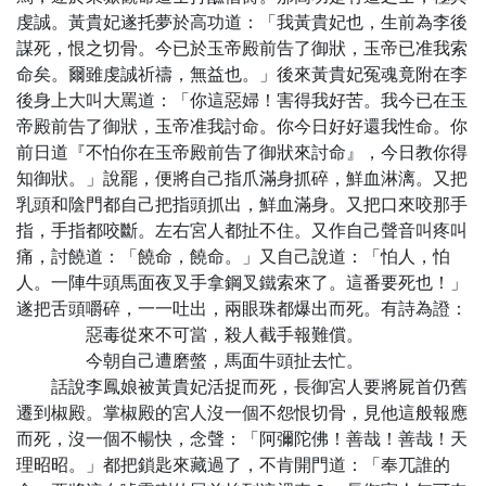
虔誠。黃貴妃遂托夢於高功道：「我黃貴妃也，生前為李後
謀死，恨之切骨。今已於玉帝殿前告了御狀，玉帝已准我索
命矣。爾雖虔誠祈禱，無益也。」後來黃貴妃冤魂竟附在李
後身上大叫大罵道：「你這惡婦！害得我好苦。我今已在玉
帝殿前告了御狀，玉帝准我討命。你今日好好還我性命。你
前日道『不怕你在玉帝殿前告了御狀來討命』，今日教你得
知御狀。」說罷，便將自己指爪滿身抓碎，鮮血淋漓。又把
乳頭和陰門都自己把指頭抓出，鮮血滿身。又把口來咬那手
指，手指都咬斷。左右宮人都扯不住。又作自己聲音叫疼叫
痛，討饒道：「饒命，饒命。」又自己說道：「怕人，怕
人。一陣牛頭馬面夜叉手拿鋼叉鐵索來了。這番要死也！」
遂把舌頭嚼碎，一一吐出，兩眼珠都爆出而死。有詩為證：
惡毒從來不可當，殺人截手報難償。
今朝自己遭磨螫，馬面牛頭扯去忙。
話說李鳳娘被黃貴妃活捉而死，長御宮人要將屍首仍舊
遷到椒殿。掌椒殿的宮人沒一個不怨恨切骨，見他這般報應
而死，沒一個不暢快，念聲：「阿彌陀佛！善哉！善哉！天
理昭昭。」都把鎖匙來藏過了，不肯開門道：「奉兀誰的