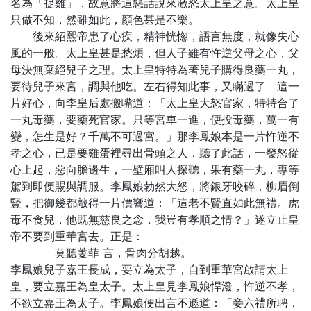
名為「捉雞」，故意將這惡話說來激怒太上皇之意。太上皇
只做不知，然雖如此，顏色甚是不樂。
後來紹熙帝患了心疾，精神恍惚，語言無度，就像失心
風的一般。太上皇甚是愁煩，但人子雖有忤逆父母之心，父
母決無棄絕兒子之理。太上皇特特為著兒子購得良藥一丸，
要待兒子來宮，調與他吃。左右得知此事，又瞞過了 這一
片好心，向李皇后處搬嘴道：「太上皇大怒官家，特特合了
一丸毒藥，要藥死官家。只等宮車一進，便投毒藥，萬一有
變，怎生是好？千萬不可過宮。」那李鳳娘本是一片忤逆不
孝之心，已是要雞蛋裡尋出骨頭之人，聽了此話，一發怒從
心上起，惡向膽邊生，一壁廂叫人探聽，果有藥一丸，專等
駕到即便賜與調服。李鳳娘勃然大怒，將銀牙咬碎，柳眉倒
豎，把御幾都敲得一片價響道：「這老不賢直如此無禮。虎
毒不食兒，他既無慈良之念，我豈有孝順之情？」遂立止皇
帝不要到重華宮去。正是：
莫聽萋菲 言，骨肉分胡越。
李鳳娘兒子嘉王長成，要立為太子，自到重華宮啟請太上
皇，要立嘉王為皇太子。太上皇見李鳳娘悍潑，忤逆不孝，
不欲立嘉王為太子。李鳳娘便出言不遜道：「妾六禮所聘，