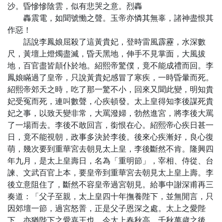
沙。昏慘慘陰雲，似有悲哭之意。烈轟
轟震電，如聞號慟之聲。玉帝亦憐其無辜，諸神盡恨其
作惡！
話說李鳳娘屈殺了這黃貴妃，登時雷風霹靂，水深數
尺，黃壇上燈燭盡滅，昏天黑地，伸手不見掌面，大風拔
地，百官盡皆顛仆於地。紹熙帝驚僕，竟不能成禮而回。李
鳳娘瞞過了皇帝，只說黃貴妃感冒了寒疾，一時昏暈而死。
紹熙帝郊天之時，吃了那一驚不小，回來又聞此變，明知貴
妃受冤而死，連叫數聲，心疾頓發。太上皇得知李後謀死貴
妃之事，以致天變非常，大罵潑婦，勃然進宮，將李後大罵
了一場而去。李後不敢回言，銜恨在心。紹熙帝心疾日甚一
日，竟不能視朝，政事多決於李後。後來心疾漸好，良心復
萌，幾次要到重華宮去朝見太上皇，李後斷然不肯。隆興四
年九月，是太上皇壽日，名為「重明節」，宰相、侍從、台
諫、文武百官上本，要皇帝到重華宮去朝見太上皇上壽。李
後立意阻住了，斷然不容皇帝過宮朝見。給事中謝深甫再三
奏道：「父子至親，太上皇四十年撫養陛下，並無閒言，只
因郊壇一節，過宮怒詈，正是父子恩深之處。太上之愛陛
下，亦猶陛下之愛嘉王也。今太上春秋高，千秋萬歲之後，