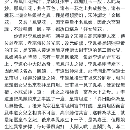
夕，將鳳仙花搗汁，染成紅指甲，就如紅玉一般，以此為
妙。那鳳仙花，共有五色，還有一花之上共成數色，還有一
種花上灑金星銀星之異，極是種類變幻，宋時謂之「金鳳
花」，又名「鳳兒花」。因李皇后小名鳳娘，因此六宮避
諱，不敢稱個「鳳」字，都改口稱為「好女兒花」。
你道那李鳳娘是那一朝皇后？宋朝自高宗南渡以來，傳
位於孝宗，孝宗傳位於光宗，改元紹熙，李鳳娘是紹熙皇帝
的正宮，是安陽人慶遠軍節度使贈太尉李道的第二個女兒。
鳳娘初生的時節，忽有一隻黑鳳飛來，集於李道的營前石
上，李道心中大以為奇，黑鳳飛去之後，李鳳娘即時產下，
因此就取名為「鳳娘」。李道出帥湖北。那時湖北有個道士
皇甫坦，極善於風鑒之術。李道延接皇甫坦來於帥府，就叫
這幾個女兒出來都拜皇甫坦。皇甫坦一見了鳳娘，便驚惶無
措，不敢受拜，道：「此女之相極貴，當為天下之母。」李
道遂把黑鳳飛來之事說了一遍。皇甫坦道：「異日斷然為皇
后無疑也。」後來高宗召皇甫坦到宮中打醮，皇甫坦因而言
及李道女兒之相貴不可言。高宗聽信其言，遂聘為恭王，就
是紹熙皇帝之妃。後來李鳳娘生下一子，是為嘉王。但鳳娘
生性異常妒悍，每每爭風廝打，大鬧大哄，直鬧到高、孝二