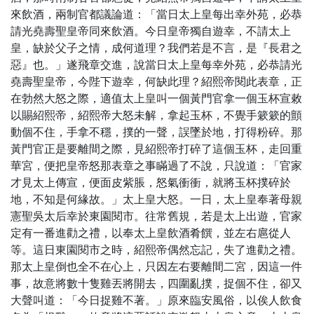
來飲酒，兩制官都議論道：「當日太上皇每出幸外苑，必恭
請光堯壽聖皇帝同來飲酒。今日皇帝獨自遊幸，不請太上
皇，缺於父子之情，成何道理？我們若是不言，是『長君之
惡』也。」遂飛章交進，說當日太上皇每幸外苑，必恭請光
堯壽聖皇帝，今陛下遊幸，何缺此理？紹熙帝閱此表章，正
在勃然大怒之際，適值太上皇叫一個黃門官拿一個玉杯宣敕
以賜紹熙帝，紹熙帝大怒未解，拿起玉杯，不覺手簌簌的顫
動個不住，手拿不穩，撲的一聲，誤墜於地，打得粉碎。那
黃門官正是要離間之際，見紹熙帝打碎了這個玉杯，走回重
華宮，便把皇帝怒那表章之事瞞過了不說，只說道：「官家
才見太上傳宣，便面皮紫脹，怒氣衝衝，就將玉杯撲碎於
地，不知是何緣故。」太上皇大怒。一日，太上皇奉著母親
憲聖吳太后幸於東園閱市。往常舊規，若是太上出遊，官家
定有一番進勸之禮，以奉太上皇飲酒肴饌，並左右扈從人
等。這日東園閱市之時，紹熙帝偶然忘記，失了進勸之禮。
那太上皇倒也全不在心上，只因左右要離間二宮，因這一件
事，故意將數十隻雞丟將開去，四圍亂撲，捉個不住，卻又
大聲叫道：「今日捉雞不著。」原來臨安風俗，以俟人飲食