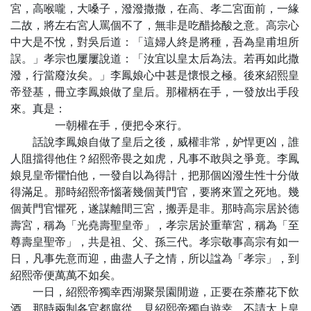
宮，高喉嚨，大嗓子，潑潑撒撒，在高、孝二宮面前，一緣
二故，將左右宮人罵個不了，無非是吃醋捻酸之意。高宗心
中大是不悅，對吳后道：「這婦人終是將種，吾為皇甫坦所
誤。」孝宗也屢屢說道：「汝宜以皇太后為法。若再如此撒
潑，行當廢汝矣。」李鳳娘心中甚是懷恨之極。後來紹熙皇
帝登基，冊立李鳳娘做了皇后。那權柄在手，一發放出手段
來。真是：
一朝權在手，便把令來行。
話說李鳳娘自做了皇后之後，威權非常，妒悍更凶，誰
人阻擋得他住？紹熙帝畏之如虎，凡事不敢與之爭竟。李鳳
娘見皇帝懼怕他，一發自以為得計，把那個凶潑生性十分做
得滿足。那時紹熙帝惱著幾個黃門官，要將來置之死地。幾
個黃門官懼死，遂謀離間三宮，搬弄是非。那時高宗居於德
壽宮，稱為「光堯壽聖皇帝」，孝宗居於重華宮，稱為「至
尊壽皇聖帝」，共是祖、父、孫三代。孝宗敬事高宗有如一
日，凡事先意而迎，曲盡人子之情，所以諡為「孝宗」，到
紹熙帝便萬萬不如矣。
一日，紹熙帝獨幸西湖聚景園閒遊，正要在荼蘼花下飲
酒，那時兩制各官都扈從，見紹熙帝獨自遊幸，不請太上皇