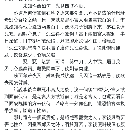
未知性命如何，先見四肢不動。
你道為何便驚倒在地？原來那食盒兒裡不是盛的什麼珍
奇點心食物之類，原 來就是那小宮人兩隻雪花白的手。李
鳳娘知得他心愛這兩隻白手，便將刀子割將下來，盛在食盒
兒裡。紹熙帝見了，怎生得不驚倒！當下兩個宮人攙起，半
日始醒，口中卻不敢怨悵，只把腳來跌個不住，暗暗道：
「怎生如此惡毒？是我害了這侍兒性命也。」從此懊悔無
及，飲食減少，心病又發。
惡，惡，堪驚，可愕！笑中刀，人中鶚。眉目戈
矛，心腸鋒鍔。殺戮同羊豕，砍剁做肉臛。
粉面藏著夜叉，嬌容變成鮫鱷。只因這一點妒忌，便砍
去兩隻臂膊。
話說李後自殺死小宮人之後，沒一個後生標緻小宮人敢
到面前伏侍，是老宮人方敢近前；就是老宮人，也還要看自
己面貌醜陋的方來伏侍，若略有一分顏色的，還恐怕官家摸
手摸腳，斷送了性命。
那時還有一個黃貴妃，是紹熙帝寵愛之人，李後幾番要
害他性命。因皇帝郊天之時，宿於齋宮，李後便叫幾個心腹