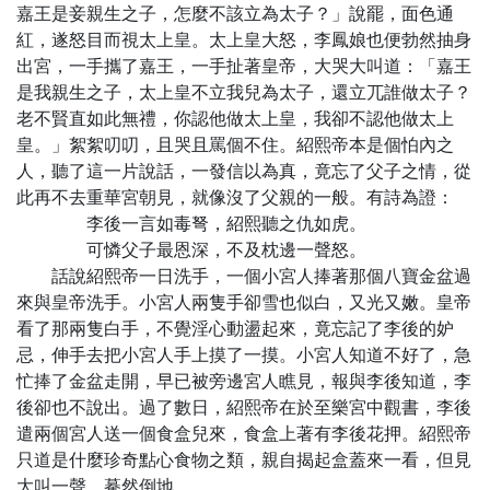
嘉王是妾親生之子，怎麼不該立為太子？」說罷，面色通
紅，遂怒目而視太上皇。太上皇大怒，李鳳娘也便勃然抽身
出宮，一手攜了嘉王，一手扯著皇帝，大哭大叫道：「嘉王
是我親生之子，太上皇不立我兒為太子，還立兀誰做太子？
老不賢直如此無禮，你認他做太上皇，我卻不認他做太上
皇。」絮絮叨叨，且哭且罵個不住。紹熙帝本是個怕內之
人，聽了這一片說話，一發信以為真，竟忘了父子之情，從
此再不去重華宮朝見，就像沒了父親的一般。有詩為證：
李後一言如毒弩，紹熙聽之仇如虎。
可憐父子最恩深，不及枕邊一聲怒。
話說紹熙帝一日洗手，一個小宮人捧著那個八寶金盆過
來與皇帝洗手。小宮人兩隻手卻雪也似白，又光又嫩。皇帝
看了那兩隻白手，不覺淫心動盪起來，竟忘記了李後的妒
忌，伸手去把小宮人手上摸了一摸。小宮人知道不好了，急
忙捧了金盆走開，早已被旁邊宮人瞧見，報與李後知道，李
後卻也不說出。過了數日，紹熙帝在於至樂宮中觀書，李後
遣兩個宮人送一個食盒兒來，食盒上著有李後花押。紹熙帝
只道是什麼珍奇點心食物之類，親自揭起盒蓋來一看，但見
大叫一聲，驀然倒地。