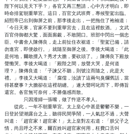
陛下何以見天下乎？」各官又再三懇請，心中方才明白，即
時命排駕朝重華宮。這日，百官文武班齊，專候聖駕出臨。
紹熙帝已出到御屏之前，那李後走出，一把拖住了袍袖道：
「今日天寒，官家不要到重華宮去，且在這裡飲酒。」文武
百官侍御都大驚，面面廝覷，不敢開口。班部中閃出一個忠
臣、中書舍人陳傳良，走上前扯住衣裾道：「聖駕已備，請
勿進宮，即便啟行。」就隨至御屏之後。李後大喝道：「此
是何地，爾敢擅入？秀才大膽，要砍頭了。」陳傳良下殿放
聲慟哭。李後大喝道：「殿陛之間，放聲大哭，是何道
理？」陳傳良道：「子諫父不聽，則號泣而隨之，此是大
禮。」李後又大喝道：「腐儒，汝讀了這兩句臭爛舊話，當
得甚麼事？大膽卻在這裡胡纏。」遂大聲呵叱而下，即傳旨
還宮。各官無可奈何，不勝傷感而散。
只因潑婦一張嘴，做了忤逆不孝人。
從此，一年不朝重華宮。太上皇心中甚是鬱鬱不樂，一
日登於望潮露台之上，聽得民間爭鬧，一人氣忿不過，大聲
叫道：「趙官家！趙官家！」太上皇對左右道：「朕父子之
情，尚且呼之不來，爾百姓叫趙官家何用，枉費口舌叫