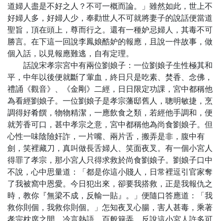
道婦人盡是不好之人？不可一概而論。」雖然如此，世上不
好婦人多，好婦人少，奉勸世人不可就將妻子的說話便當道
聖旨，頂在頭上，尊而行之。還有一種妒忌婦人，其毒不可
勝言。在下這一回說李鳳娘酷妒的報應，且說一件故事，做
個入話，以見報應難逃，自有定理。
話說宋孝宗宮中有兩位劉娘子：一位劉娘子生性極其和
平，中年以後便就斷了葷血，終日只是吃素、焚香、念佛，
禮誦《觀音》、《金剛》二經，日日限定功課，宮中都稱他
為看經劉娘子。一位劉娘子是孝宗藩邸舊人，聰明敏捷，烹
調得好肴饌，物物精潔，一應飲食之類，若經他手調和，便
就芳香可口，甚中孝宗之意，宮中都稱他為尚食劉娘子。但
心性一味陰險奸詐，一片嘴、兩片舌，搬弄是非，腹中有
劍，笑裡藏刀，真叫做長舌婦人、笑面夜叉。有一個小宮人
得罪了孝宗，那小宮人只得求救於尚食劉娘子。劉娘子口中
不說，心中思量道：「都是你這小賤人，日常裡逗引官家奪
了我被窩中恩愛。今日犯出來，卻要我搭救，正是我報仇之
時，教你『無梁不成，反輸一貼』。」便隨口答應道：「我
救你則個，我救你則個。」怎知夜叉心腸，害人甚毒，乘著
孝宗枕席之間，冷言熱語，百般簸弄，反說這小宮人許多可