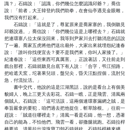
識？」石鑄說：「認識，你們幾位怎麼認識邱爺？」喬信
說：「前者，大王韓登約我們助拳，在會仙亭遇見金眼雕，
我們沒有打起來。」
石鑄說：「這就是了，尊駕原來是喬家寨的，我倒聽見
邱爺說過。」喬信說：「你們幾位這是上哪裡去？」石鑄就
把連環寨八位太保沒回來，我等到尹家川去打聽消息的話說
了一遍。喬家五虎將他們送出廟外，大家出來就埋怨紀逢春
說：「誰叫你找便宜去？要不是我們來，你叫人家揍了。」
紀逢春說：「這些東西可真厲害。」正說著話，又往前走到
戲台那裡，石鑄就聽見台底下有人說：「合字，弔江招路，
把哈遮天窯，坨著果兒頭，盤兒尖，昏天汪點捏個，流肘兒
急，付流扯活。」
書中交代，他說的這是江湖黑話，說的是看台上有個美
貌婦人，晚上三更天去彩花。石鑄一瞧，正是飛雲、清風兩
個賊人。石鑄說：「這可活該，這兩個連環寨漏網之賊，是
奉旨嚴拿的要犯，咱們過去把他捉住，斬草除根。」往前一
趕說：「賊道往哪裡走？」清風一看是石鑄，他一想，憑著
自己的能為，不怕他們。飛雲一看，卻撒腿就跑。石鑄拉桿
棒要追，清風拉出滾珠寶刀朝石鑄就砍，石鑄抖桿棒來纏，