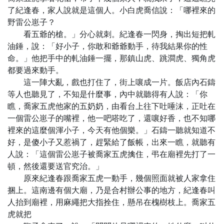
了紀逢春，家人說就是這個人。小白虎喬信說：「哪裡來的
野雷公崽子？
看五爺的槍。」分心就刺。紀逢春一閃身，掏出短把軋
油錘，說：「好小子，你敢和爺爺動手，待我結果你的性
命。」他把手中的軋油錘一擺，那鎮山虎、跳澗虎、獨角虎
都要過來動手。
這一陣大亂，戲也打住了，街上嚷成一片。飯店內石鑄
等人也聽見了，不知是什麼事，內中就聽得有人說：「你
瞧，喬家五虎他家的五奶奶，由看台上往下吐唾沫，正吐在
一個雷公崽子的嘴裡，他一吧嗒吃了，還嚷好香，也不知哪
裡來的這麼個渾小子，今天有他個樂。」石鑄一聽就知道不
好，是傻小子又惹禍了，趕緊給了飯帳，出來一瞧，就聽有
人說：「這個雷公崽子被喬家五虎擒住，弔在廟裡先打了一
頓，然後還要送官究治。」
原來紀逢春跟喬家五虎一動手，幾個照面就被人家拿住
捆上。這南邊有個大廟，乃是合村辦公事的地方，紀逢春叫
人抬到廟裡，用麻繩把大指拴住，懸吊在槐樹枝上。喬家五
虎就把