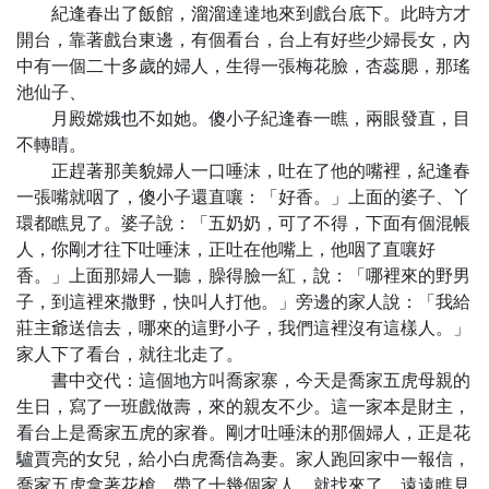
紀逢春出了飯館，溜溜達達地來到戲台底下。此時方才
開台，靠著戲台東邊，有個看台，台上有好些少婦長女，內
中有一個二十多歲的婦人，生得一張梅花臉，杏蕊腮，那瑤
池仙子、
月殿嫦娥也不如她。傻小子紀逢春一瞧，兩眼發直，目
不轉睛。
正趕著那美貌婦人一口唾沫，吐在了他的嘴裡，紀逢春
一張嘴就咽了，傻小子還直嚷：「好香。」上面的婆子、丫
環都瞧見了。婆子說：「五奶奶，可了不得，下面有個混帳
人，你剛才往下吐唾沫，正吐在他嘴上，他咽了直嚷好
香。」上面那婦人一聽，臊得臉一紅，說：「哪裡來的野男
子，到這裡來撒野，快叫人打他。」旁邊的家人說：「我給
莊主爺送信去，哪來的這野小子，我們這裡沒有這樣人。」
家人下了看台，就往北走了。
書中交代：這個地方叫喬家寨，今天是喬家五虎母親的
生日，寫了一班戲做壽，來的親友不少。這一家本是財主，
看台上是喬家五虎的家眷。剛才吐唾沫的那個婦人，正是花
驢賈亮的女兒，給小白虎喬信為妻。家人跑回家中一報信，
喬家五虎拿著花槍，帶了十幾個家人，就找來了，遠遠瞧見