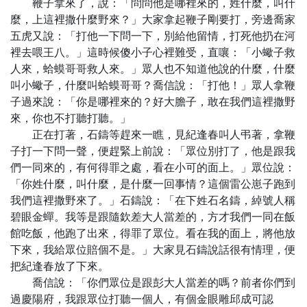
鞭子拿來了，說：「問問他是哪裡來的，姓什麼，叫什
麼，上這裡撒什麼野來？」大家拿起鞭子剛要打，旁邊喬家
五虎又說：「打他一下問一下，別給他留情，打死他扔在河
裡去喂王八。」這時候傻小子心裡難受，直嚷：「小蠍子救
人來，蛤蟆哥哥救人來。」眾人也不知道他說的什麼，什麼
叫小蠍子，什麼叫蛤蟆哥哥？喬信說：「打他！」眾人拿鞭
子過來說：「你是哪裡來的？好大膽子，敢在我們這裡撒野
來，你也不打聽打聽。」
正在打著，石鑄等趕來一瞧，見紀逢春叫人弔著，拿鞭
子打一下問一聲，便趕緊上前說：「眾位別打了，他是跟我
們一同來的，有何得罪之處，看在小可的面上。」眾位說：
「你姓什麼，叫什麼，是什麼一回事情？這個雷公崽子跑到
我們這裡撒野來了。」石鑄說：「在下姓石名鑄，綽號人稱
碧眼金蟬。我等是跟隨欽差大人當差的，方才我們一同在飯
館吃飯，他跑了出來，得罪了眾位。看在我的面上，將他放
下來，我給眾位賠個不是。」大家見石鑄說話很有情理，便
把紀逢春放了下來。
喬信說：「你們眾位是跟彭大人當差的嗎？前者你們到
過慶陽府，我跟眾位打聽一個人，有個金眼雕邱成可認