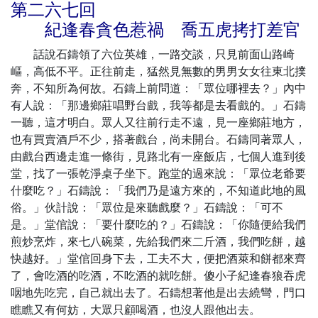
第二六七回
紀逢春貪色惹禍 喬五虎拷打差官
話說石鑄領了六位英雄，一路交談，只見前面山路崎
嶇，高低不平。正往前走，猛然見無數的男男女女往東北撲
奔，不知所為何故。石鑄上前問道：「眾位哪裡去？」內中
有人說：「那邊鄉莊唱野台戲，我等都是去看戲的。」石鑄
一聽，這才明白。眾人又往前行走不遠，見一座鄉莊地方，
也有買賣酒戶不少，搭著戲台，尚未開台。石鑄同著眾人，
由戲台西邊走進一條街，見路北有一座飯店，七個人進到後
堂，找了一張乾淨桌子坐下。跑堂的過來說：「眾位老爺要
什麼吃？」石鑄說：「我們乃是遠方來的，不知道此地的風
俗。」伙計說：「眾位是來聽戲麼？」石鑄說：「可不
是。」堂倌說：「要什麼吃的？」石鑄說：「你隨便給我們
煎炒烹炸，來七八碗菜，先給我們來二斤酒，我們吃餅，越
快越好。」堂倌回身下去，工夫不大，便把酒萊和餅都來齊
了，會吃酒的吃酒，不吃酒的就吃餅。傻小子紀逢春狼吞虎
咽地先吃完，自己就出去了。石鑄想著他是出去繞彎，門口
瞧瞧又有何妨，大眾只顧喝酒，也沒人跟他出去。