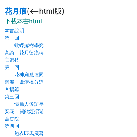
花月痕
(<--html版)
下載本書html
本書說明
第一回
蚍蜉撼樹學究
高談 花月留痕稗
官獻技
第二回
花神廟孤墳同
灑淚 蘆溝橋分道
各揚鑣
第三回
憶舊人倦訪長
安花 開餞筵招遊
荔香院
第四回
短衣匹馬歲暮