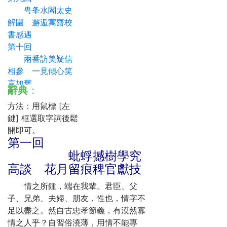
甹夆水閣太史
解圍 邂逅寓齋校
書感遇
第十回
兩番訪美疑信
相參 一見傾心笑
言如舊
辭典
：
第十一回
方法：用鼠標 [左
接家書旅人重
鍵] 框選取字詞後鬆
臥病 改詩句幕府
開即可。
初定情
第一回
第十二回
蚍蜉撼樹學究
宴水榭原士規
高談 花月留痕稗官獻技
構舋 砸煙燈錢同
秀爭風
情之所鍾，端在我輩。君臣、父
第十三回
子、兄弟、夫婦、朋友，性也，情字不
中奸計凌晨輕
足以盡之。然自古忠孝節義，有漠然寡
寄柬 斷情根午夜
情之人乎？自習俗澆薄，用情不能專