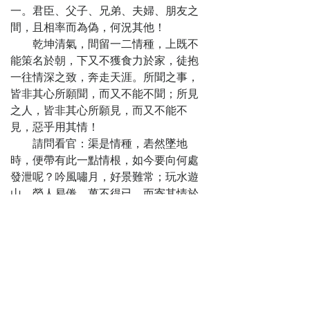
獨吟詩
一。君臣、父子、兄弟、夫婦、朋友之
第十四回
間，且相率而為偽，何況其他！
意綿綿兩闕花
乾坤清氣，間留一二情種，上既不
魂詞 情脈脈一齣
能策名於朝，下又不獲食力於家，徒抱
紅梨記
一往情深之致，奔走天涯。所聞之事，
第十五回
皆非其心所願聞，而又不能不聞；所見
詩繡錦囊重圓
之人，皆非其心所願見，而又不能不
春鏡 人來菜市獨
見，惡乎用其情！
訪秋痕
請問看官：渠是情種，砉然墜地
第十六回
時，便帶有此一點情根，如今要向何處
定香榭兩美侍
發泄呢？吟風嘯月，好景難常；玩水遊
華筵 夢遊仙七言
山，勞人易倦。萬不得已，而寄其情於
聯雅句
名花；萬不得已，而寄其情於時鳥。窗
第十七回
明几淨，得一適情之物，而情注之；酒
儀鳳翱翔豪情
闌燈灺，見一多情之人而情更注之。
露爽 睡鴛顛倒綺
這段話從那裏說起？因為敝鄉有一
語風生
學究先生，姓虞，號耕心。聽小子這般
第十八回
說，便咈然道：「人生有情，當用於
冷雨秋深病憐
正。陶靖節《閑情》一賦，尚貽物議。