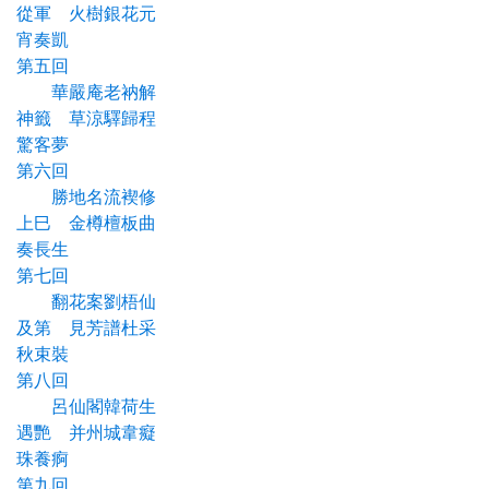
從軍 火樹銀花元
宵奏凱
第五回
華嚴庵老衲解
神籤 草涼驛歸程
驚客夢
第六回
勝地名流褉修
上巳 金樽檀板曲
奏長生
第七回
翻花案劉梧仙
及第 見芳譜杜采
秋束裝
第八回
呂仙閣韓荷生
遇艷 并州城韋癡
珠養痾
第九回