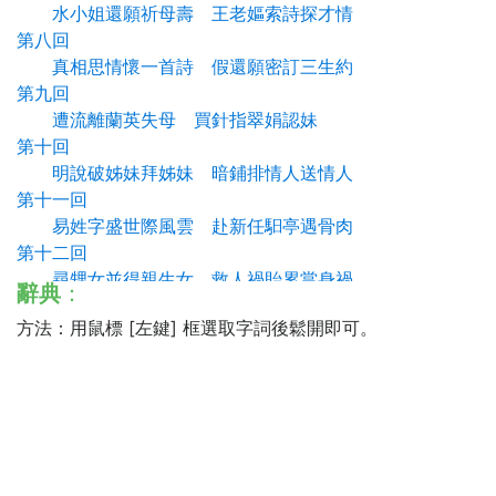
水小姐還願祈母壽 王老嫗索詩探才情
第八回
真相思情懷一首詩 假還願密訂三生約
第九回
遭流離蘭英失母 買針指翠娟認妹
第十回
明說破姊妹拜姊妹 暗鋪排情人送情人
第十一回
易姓字盛世際風雲 赴新任馹亭遇骨肉
第十二回
尋甥女並得親生女 救人禍貽累當身禍
辭典
：
第十三回
方法：用鼠標 [左鍵] 框選取字詞後鬆開即可。
謁撫院卻逢故東主 擇佳婿又配舊西賓
第十四回
金撫院為國除奸 李知縣替友報仇
第十五回
聯二喬各說心間事 聚五美得遂夢中緣