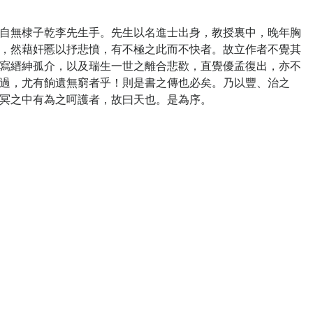
無棣子乾李先生手。先生以名進士出身，教授裏中，晚年胸
，然藉奸慝以抒悲憤，有不極之此而不快者。故立作者不覺其
寫縉紳孤介，以及瑞生一世之離合悲歡，直覺優孟復出，亦不
過，尤有餉遺無窮者乎！則是書之傳也必矣。乃以豐、治之
冥之中有為之呵護者，故曰天也。是為序。