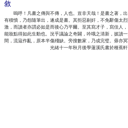
敘
嗚呼！凡書之傳與不傳，人也。豈非天哉！是書之著，出自
有積憤，乃怨隨筆出，遂成是書。其拒惡剔奸，不免辭傷太烈
激，而讀者亦謂必如是而後心乃平爾。至其寫才子，寫佳人，
能妝點得如此生動也。況乎議論之奇闢，吟哦之清新，披讀一
間，流寇作亂，原本半傷殘缺。旁搜數家，乃成完璧。毋亦冥
光緒十一年秋月後學蓮溪氏書於種蕉軒