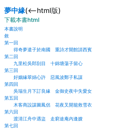
夢中緣
(<--html版)
下載本書html
本書說明
敘
第一回
得奇夢遣子於南國 重詩才開館請西賓
第二回
九里松吳郎刮目 十錦塘蕩子留心
第三回
好姻緣翠娟心許 惡風波鄭子私謀
第四回
吳瑞生月下訂良緣 金御史夜中失愛女
第五回
木客商設謀圖鳳侶 花夜叉開籠救雪衣
第六回
渡清江舟中遇盜 走窮途庵內逢嫂
第七回