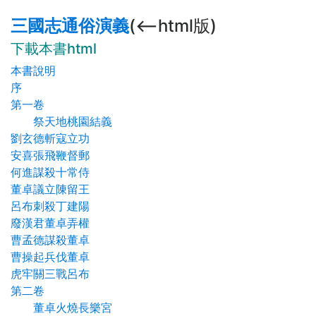
三國志通俗演義
(<--html版)
下載本書html
本書說明
序
第一卷
祭天地桃園結義
劉玄德斬寇立功
安喜張飛鞭督郵
何進謀殺十常侍
董卓議立陳留王
呂布刺殺丁建陽
廢漢君董卓弄權
曹孟德謀殺董卓
曹操起兵伐董卓
虎牢關三戰呂布
第二卷
董卓火燒長樂宮