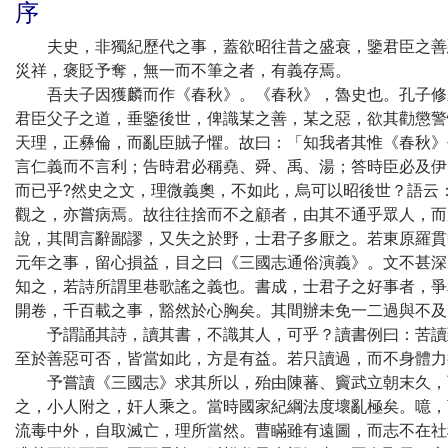
序
夫史，非獨紀歷代之事，蓋欲昭往昔之盛衰，鑒君臣之善惡
災祥，褒貶予奪，無一而不筆之者，有義存焉。
吾夫子因獲麟而作《春秋》。《春秋》，魯史也。孔子修之
君臣父子之道，垂鑒後世，俾識某之善，某之惡，欲其勸懲警
天理，正彝倫，而亂臣賊子懼。故曰：「知我者其惟《春秋》
言仁義而不言利；告時君必稱堯、舜、禹、湯；答時臣必及伊
而已乎?然史之文，理微義奧，不如此，烏可以昭後世？語云
觀之，亦嘗病焉。故往往捨而不之顧者，由其不通乎眾人，而
說，其間言辭鄙謬，又失之於野，士君子多厭之。若東原羅貫
元年之事，留心損益，目之曰《三國志通俗演義》。文不甚深
知之，若詩所謂里巷歌謠之義也。書成，士君子之好事者，爭
開卷，千百載之事，豁然於心胸矣。其間辦未免一二過與不及
予謂誦其詩，讀其書，不識其人，可乎？讀書例曰：苦讀到
至於善惡可否，皆當如此，方是有益。若只讀過，而不身體力
予嘗讀《三國志》求其所以，殆由陳蕃、竇武立朝末久，而
之，小人附之，奸人乘之。當時國家紀綱法度壞亂極矣。噫，
流毒中外，自取滅亡，理所當然。曹瞞雖有遠圖，而志不在社