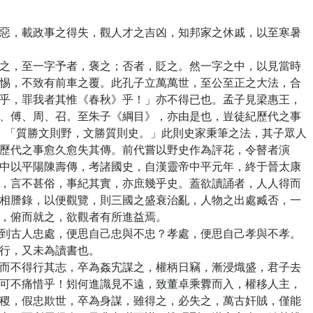
，載政事之得失，觀人才之吉凶，知邦家之休戚，以至寒暑
，至一字予者，褒之；否者，貶之。然一字之中，以見當時
惕，不致有前車之覆。此孔子立萬萬世，至公至正之大法，合
乎，罪我者其惟《春秋》乎！」亦不得已也。孟子見梁惠王，
、傅、周、召。至朱子《綱目》，亦由是也，豈徒紀歷代之事
：「質勝文則野，文勝質則史。」此則史家秉筆之法，其子眾人
歷代之事愈久愈失其傳。前代嘗以野史作為評花，令瞽者演
中以平陽陳壽傳，考諸國史，自漢靈帝中平元年，終于晉太康
，言不甚俗，事紀其實，亦庶幾乎史。蓋欲讀誦者，人人得而
相謄錄，以便觀覽，則三國之盛衰治亂，人物之出處臧否，一
，俯而就之，欲觀者有所進益焉。
古人忠處，便思自己忠與不忠？孝處，便思自己孝與不孝。
行，又未為讀書也。
不得行其志，卒為姦宄謀之，權柄日竊，漸浸熾盛，君子去
可不痛惜乎！矧何進識見不遠，致董卓乘釁而入，權移人主，
稷，假忠欺世，卒為身謀，雖得之，必失之，萬古奸賊，僅能