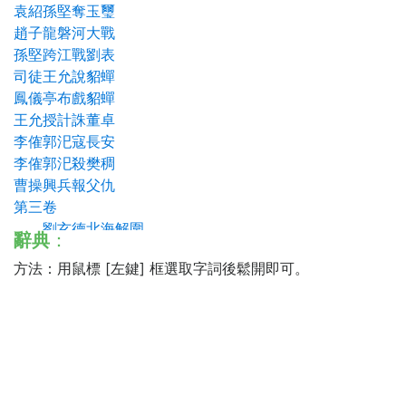
袁紹孫堅奪玉璽
趙子龍磐河大戰
孫堅跨江戰劉表
司徒王允說貂蟬
鳳儀亭布戲貂蟬
王允授計誅董卓
李傕郭汜寇長安
李傕郭汜殺樊稠
曹操興兵報父仇
第三卷
劉玄德北海解圍
辭典
：
呂溫侯濮陽大戰
方法：用鼠標 [左鍵] 框選取字詞後鬆開即可。
陶恭祖三讓徐州
曹操定陶破呂布
李傕郭汜亂長安
楊奉董承雙救駕
遷鑾輿曹操秉政
呂布夜月奪徐州
孫策大戰太史慈