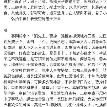
逃其不殺而已，固不足論。孫權父子虎視江東，固有取天下之
園，三顧草廬，君臣契合，輔成大業，亦理所當然。其最尚者
也。其他得失，彰彰可考，遺芳遺臭，在人賢與不賢。君子小
弘治甲寅仲春幾望庸愚子拜書
引
客問於余：「劉先主、曹操、孫權各據漢地為三國，史已志
近於贅乎？」余曰：「否。史氏所志，事詳而文古，義微而旨
括成編，欲天下之人入耳而通其事，因事而悟其義，因義而興
必當師，奸貪諛佞必當去。是是非非，了然於心目之下，裨益
子之不我誣也，是可謂羽翼信史而不違者矣！簡帙浩瀚，善本
意，綴俚語四十韻於卷端，庶幾歌詠而有所得歟。於戲！牛溲
今古興亡數本天，就中人事亦堪憐。欲知三國蒼生苦，請聽
善惡當師戒，遺臭流芳億萬年。獻帝仁柔漢祚衰，十常侍啟釁
桃園歃血動風雷。可憐多少英雄計，不及貂蟬口舌才。曹操奸
旨。口血未乾機先泄，國母元臣束手死。幸爾玄德奔彭城，豪
龍虎將，皇孫顛沛更難論。明良遭際真奇特，三顧草廬不厭頻
中原事戰功。謀士似雲翻白黑，長江如練列艨艟。火炎赤壁阿
天相劉公詎可滅，萬死一生堪哽咽。九犯中原偉丈夫，七擒酋