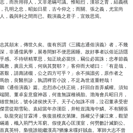
志，而所用得人，又非老瞞可議。惟昭烈，漢容之胄，結義桃
，孔明之忠，昭如日星，古今仰之；而關、張之義，尤宜尚
人，義與利之間而已。觀演義之君子，宜致思焉。
其顛末，傳世久矣。復有所謂《三國志通俗演義》者，不幾
深，非通儒夙學，展卷間鮮不便思困睡。故好事者以俗近語隱
乎感。不待研精覃思，知正統必當扶，竊位必當誅；忠孝節義
風教，廣且大焉，何病其贅耶？」客仰而大㖸曰：「有是哉，
甚艱，請壽諸櫬，公之四方可乎？」余不揣譾劣，原作者之
馬勃，良醫所診，孰謂稗官小說，不足為世道重輕哉！
《通俗演義》篇。忠烈赤心扶正統，奸回自首弄威權。須知
端開。董卓妄意窺神器，何進無謀種禍胎。渤海會兵昭日月，
雄世無比，號令諸侯挾天子。天子心知誅不得，泣召董承受密
傑雲從期雪恥。袁紹當年亦漢臣，井蛙豈識海中鱗。不有關張
。臥龍突起甘霖溥，恢復規模次第陳。孫權父子據江東，觀望
瞞遁，檝入荊門大耳窮。假使真心匡漢室，何勞數計滅劉公。
首真英特。梟獍誰能繼漢高?猶豫未喋奸賊血。軍師大志不曾