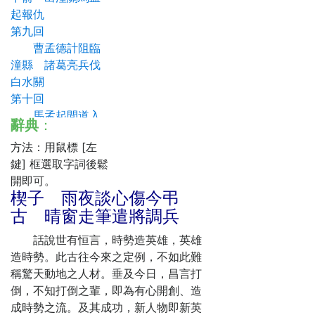
起報仇
第九回
曹孟德計阻臨
潼縣 諸葛亮兵伐
白水關
第十回
馬孟起間道入
辭典
：
四川 管幼安捐軀
方法：用鼠標 [左
蹈東海
鍵] 框選取字詞後鬆
第十一回
開即可。
伏皇后策授傳
楔子 雨夜談心傷今弔
國璽 喬國老痛哭
古 晴窗走筆遣將調兵
小東床
第十二回
話說世有恒言，時勢造英雄，英雄
賦歸寧孫夫人
造時勢。此古往今來之定例，不如此難
不歸 下密詔漢獻
稱驚天動地之人材。垂及今日，昌言打
帝不密
倒，不知打倒之輩，即為有心開創、造
第十三回
成時勢之流。及其成功，新人物即新英