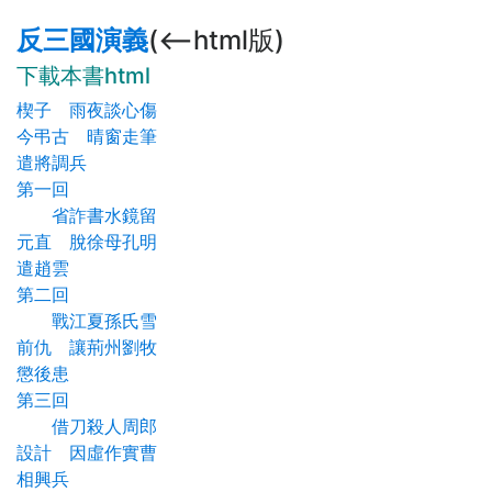
反三國演義
(<--html版)
下載本書html
楔子 雨夜談心傷
今弔古 晴窗走筆
遣將調兵
第一回
省詐書水鏡留
元直 脫徐母孔明
遣趙雲
第二回
戰江夏孫氏雪
前仇 讓荊州劉牧
懲後患
第三回
借刀殺人周郎
設計 因虛作實曹
相興兵