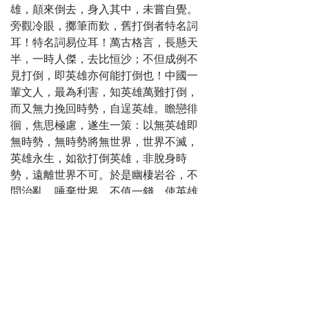
銅雀台大宴論
雄，顛來倒去，身入其中，未嘗自覺。
當涂 金鳳橋愛子
旁觀冷眼，擲筆而歎，舊打倒者特名詞
陳天命
耳！特名詞易位耳！萬古格言，長懸天
第十四回
半，一時人傑，去比恒沙；不但成例不
孫夫人雨泣葬
見打倒，即英雄亦何能打倒也！中國一
江流 劉皇叔雪涕
輩文人，最為利害，知英雄萬難打倒，
祭武擔
而又無力挽回時勢，自逞英雄。瞻戀徘
第十五回
徊，焦思極慮，遂生一策：以無英雄即
吳蜀仇讎阿瞞
無時勢，無時勢將無世界，世界不滅，
稱帝 漢魏禪讓子
英雄永生，如欲打倒英雄，非脫身時
建出亡
勢，遠離世界不可。於是幽棲岩谷，不
第十六回
問治亂，唾棄世界，不值一錢，使英雄
大復仇劉玄德
聞風大駭，相顧失色，自喪所據，趣味
興師 小得勝夏侯
毫無，惶惶然將無所之，必棄其鞭棰天
淵敗績
下之具，折節來投，以求不獲一夫之
第十七回
教；而後安車蒲輪，盡我受用，嗚咽叱
魏文長偷度子
咤，聽我指揮，坐致英雄，竊其成敗，
午谷 馬孟起再入
俾四海風雲，收來眼底；萬里河山，歸
長安城
於掌握，他那笑傲到了極點，也就不再