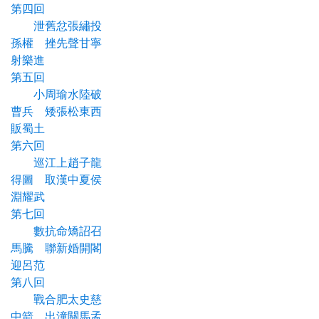
第四回
泄舊忿張繡投
孫權 挫先聲甘寧
射樂進
第五回
小周瑜水陸破
曹兵 矮張松東西
販蜀土
第六回
巡江上趙子龍
得圖 取漢中夏侯
淵耀武
第七回
數抗命矯詔召
馬騰 聯新婚開閣
迎呂范
第八回
戰合肥太史慈
中箭 出潼關馬孟