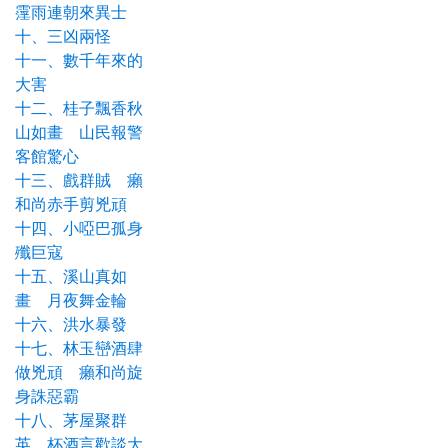
霪雨連朝來異士
十、三凶兩怪
十一、數千年來的
大害
十二、桂子飄香秋
山如畫 山民報警
客館驚心
十三、戲群賊 癩
和尚赤手剪兇頑
十四、小啞巴孤身
殲巨寇
十五、溪山真如
畫 月夜舞金輪
十六、洪水暴發
十七、林玉巒酒肆
做兇頑 癩和尚旋
身誅惡霸
十八、茅屋聚群
英 杯酒言歡談大