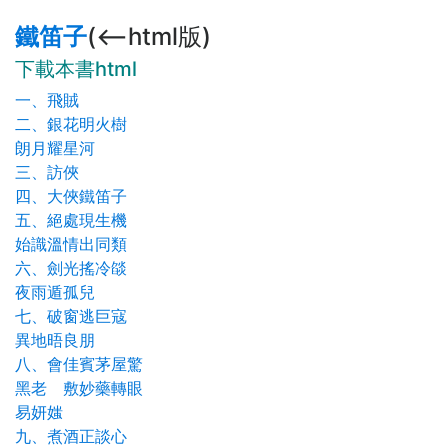
鐵笛子
(<--html版)
下載本書html
一、飛賊
二、銀花明火樹
朗月耀星河
三、訪俠
四、大俠鐵笛子
五、絕處現生機
始識溫情出同類
六、劍光搖冷燄
夜雨遁孤兒
七、破窗逃巨寇
異地晤良朋
八、會佳賓茅屋驚
黑老 敷妙藥轉眼
易妍媸
九、煮酒正談心