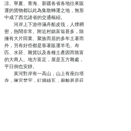
二十六、臨危遇
涼、寧夏、青海、新疆各省各地往來販
救 古洞說神好
運的貨物都以此為集散轉運之地，無形
二十七、雪夜除凶
中成了西北諸省的交通樞紐。
二十八、苦趣盡當
河岸上下游停滿舟船皮筏，人煙稠
時，獨殉癡情，惟
密，熱鬧非常。附近村鎮富翁甚多，除
甘一死
擁有大片田業、聚族而居的多年土著而
清光明遠路，
外，另有好些都是靠著販運羊毛、布
小籌拙筆，再續全
匹、水菸、雜貨以及各種土產因而致富
書
的大商人。地方富足，屋是五方雜處，
二十九、四野哀
平日倒也安靜。
鴻 救凶災突來怪
黃河對岸有一高山，山上有座白塔
客
寺，琳宮梵宇，紅牆綠瓦，廟貌甚是莊
三十、有翅膀的異
嚴，廟產也極富有，和尚甚多。以前這
人
班商人多半無什知識，加以出門在外，
三十一、白泉居的
帶了大批貨物跋涉江湖，常冒波濤之險
窮苦酒客
與風塵的勞苦。彼時交通不便，關河險
三十二、密室窗外
阻，就是太平年間，一個不巧仍不免遇
的笑聲
到盜賊搶劫，有時人財兩失，連性命也
三十三、警告
保不住。