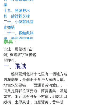
業
十九、開渠興水
利 妙計募災糧
二十、小俠客風雪
走徵騎
二十一、客館救婷
婷，未敢通詞逢彼
辭典
：
怒 長途馳駿馬，
方法：用鼠標 [左
忽驚別語憶朋交
鍵] 框選取字詞後鬆
二十二、雪地冰
開即可。
天 忽驚寇警
一、飛賊
二十三、人似濯冰
壺，雪夜深山忽驚
離開蘭州北關十七里有一個地方名
怪異
叫花蘭堡，是個兩千多戶人家的大鎮。
二十四、古洞藏凶
地當水陸要衝，一面通著黃河渡口，一
小俠被困
面又是官驛往來要道，商賈雲集，甚是
二十五、觸目驚
繁富。附近還有許多小村鎮，到處水田
心，孤身探奇險
縱橫，土厚泉甘，出產豐美，昔年甘