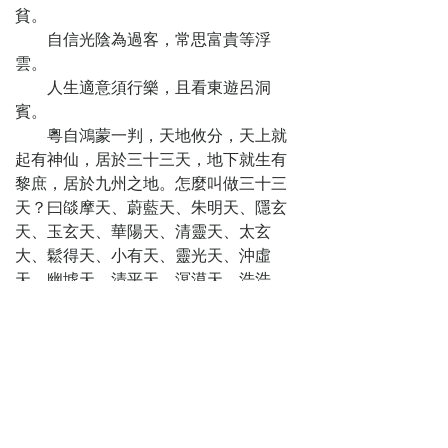
貧。
自信光陰為過客，常思富貴等浮
雲。
人生適意須行樂，且看東遊呂洞
賓。
粵自鴻蒙一判，天地攸分，天上就
起有神仙，居於三十三天，地下就生有
黎庶，居於九州之地。怎麼叫做三十三
天？曰燄摩天、蔚藍天、朱明天、隱玄
天、玉玄天、華陽天、清靈天、太玄
大、鬆得天、小有天、靈光天、沖虛
天、幽墟天、清平天、溟漠天、浩浩
天、渾渾天、無極天、大羅天、丹真
天、隱元天、曜明天、曜靈天、順和
天、昭明天、丹宵天、紫虛天、太清
天、赤瑛天、黃精天、玄元天、蒼成
天、丹元天，這便叫做三十三天。這三
十三天惟燄摩天乃玉帝所居，其餘神仙
在蔚藍等天居住。故《茅君內傳》云：