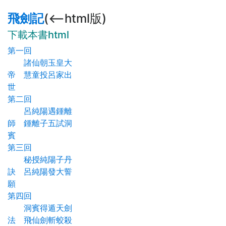
飛劍記
(<--html版)
下載本書html
第一回
諸仙朝玉皇大
帝 慧童投呂家出
世
第二回
呂純陽遇鍾離
師 鍾離子五試洞
賓
第三回
秘授純陽子丹
訣 呂純陽發大誓
願
第四回
洞賓得遁天劍
法 飛仙劍斬蛟殺