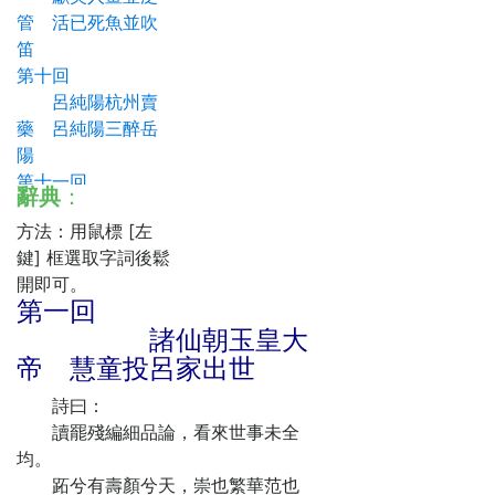
管 活已死魚並吹
笛
第十回
呂純陽杭州賣
藥 呂純陽三醉岳
陽
第十一回
辭典
：
純陽游廣陵妓
方法：用鼠標 [左
館 純陽游寺訪書
鍵] 框選取字詞後鬆
齋
開即可。
第十二回
第一回
純陽子擲劍化
諸仙朝玉皇大
女 純陽子見火龍
帝 慧童投呂家出世
君
第十三回
詩曰：
呂純陽度何仙
讀罷殘編細品論，看來世事未全
姑 呂純陽升入仙
均。
班
跖兮有壽顏兮天，崇也繁華范也