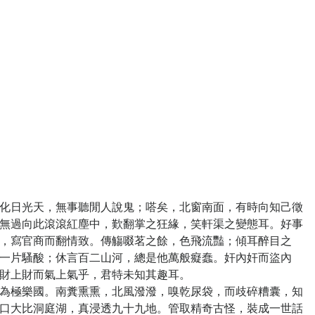
日光天，無事聽閒人說鬼；嗒矣，北窗南面，有時向知己徵
無過向此滾滾紅塵中，歎翻掌之狂緣，笑軒渠之變態耳。好事
，寫官商而翻情致。傳觴啜茗之餘，色飛流豔；傾耳醉目之
一片騷酸；休言百二山河，總是他萬般癡蠢。奸內奸而盜內
財上財而氣上氣乎，君特未知其趣耳。
極樂國。南糞熏熏，北風潑潑，嗅乾尿袋，而歧碎糟囊，知
口大比洞庭湖，真浸透九十九地。管取精奇古怪，裝成一世話