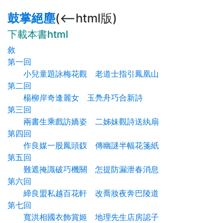
鼓掌絕塵
(<--html版)
下載本書html
敘
第一回
小兒童題詠梅花觀 老道士指引鳳凰山
第二回
楊柳岸奇逢麗女 玉鳧舟巧合新詩
第三回
兩書生乘戲訪嬌姿 二姊妹觀詩送紈扇
第四回
作良媒一股鳳頭釵 傳幽謎半幅花箋紙
第五回
難遮掩識破巧機關 怎提防漏泄春消息
第六回
締良盟私越百花軒 改喬妝夜奔巴陵道
第七回
寬洪相國衣飾賞姬 地理先生店房認子