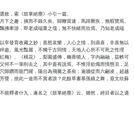
選敘，索《鼓掌絕塵》小引一篇。
下之趣，擯而不錄久矣。歸鞭當速，馬蹄厥疾，無暇覽焉。
飄拂牽游，即老成端重之儒，無不快睹而欣焉。乃知老成端
宰發育收藏之妙；喜怒哀樂，人心之情，則鼎喜，非喜無以
睟盎。風光豔麗，不獨千古同情，天地人心所不可死之性理
紅梅》、《桃花》，梨園盛傳，幽香噴人，字內融融，茲帙可
父何不一筆削去之，其中蓋有說焉。不惟淫欲熾而情態丑，足
穴隙鑽而龍門躍，陽台為飛騰之基矣；逾牆從而六翩凌，超越
芳聲，捨此一途而不賞者誰？此餘草書慕孫娘之舞，遐文欣蘇
能釋者什九，遂名之《鼓掌絕塵》云。雖然，經目者以之適