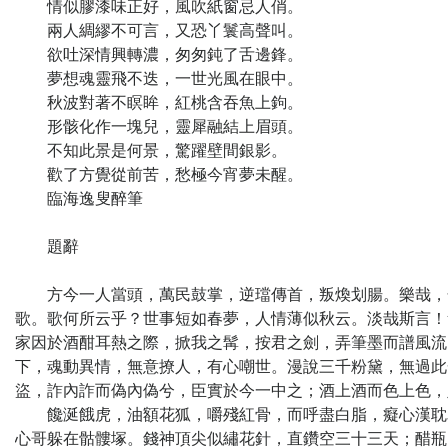
情似膠漆味正好，風吹紙窗忌人俏。
兩人綢繆不可言，又恐丫鬟高聲叫。
欲吐深情興轉濃，匆匆鈍了舌邊鋒。
夢想魂靈飛不迭，一世光風在眼中。
秋波對著不瞑眸，紅桃含吞魚上鉤。
形骸化作一塊兒，靈犀融結上眉頭。
不知此景是何景，驚躍壁間銀影。
歡了方覺從前苦，愁極今宵夢未醒。
臨海逸叟醉筆
題辭
方今一人當頭，萬民鼓掌，逆璫傳首，叛煥划腸。樂哉，化
歌。歌何所云乎？世事短如春夢，人情薄似秋云。淡哉斯言！
家因於酒酣耳熱之際，掀我之髯，按君之劍，弄筆墨而譜風流
下，魂動異情，無意撩人，有心嘲世。漫說三千粉黛，無過此
盜，詐內詐而偽內偽兮，臣實於今一中之；酒上酒而色上色，
饞涎餓虎，油額花狐，嚼殘紅骨，而呼盡白脂，癡心漢耽為
心哥躲在骷髏塚。錢神頂尖似繡花針，直鑽空三十三天；醋瓶