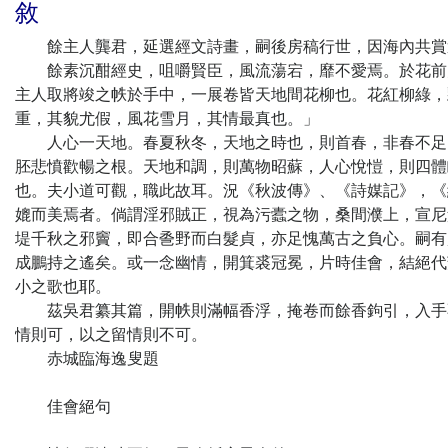
敘
餘主人龔君，延選經文詩畫，嗣後房稿行世，因海內共賞
餘素沉酣經史，咀嚼賢臣，風流蕩宕，靡不愛焉。於花前月
主人取將竣之帙於手中，一展卷皆天地間花柳也。花紅柳綠，
重，其貌尤假，風花雪月，其情最真也。」
人心一天地。春夏秋冬，天地之時也，則首春，非春不足以
胚悲憤歡暢之根。天地和調，則萬物昭蘇，人心悅愷，則四體
也。夫小道可觀，職此故耳。況《秋波傳》、《詩媒記》，《
媲而美焉者。倘謂淫邪賊正，視為污蠹之物，桑間濮上，宣尼
堤千秋之邪竇，即合巹野而白髮貞，亦足愧萬古之負心。嗣有
成鵬持之遙矣。或一念幽情，開箕裘冠冕，片時佳會，結絕代
小之歌也耶。
茲吳君纂其篇，開帙則滿幅香浮，掩卷而餘香鉤引，入手不
情則可，以之留情則不可。
赤城臨海逸叟題
佳會絕句