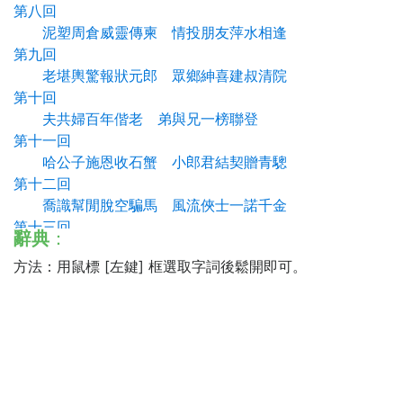
第八回
泥塑周倉威靈傳柬 情投朋友萍水相逢
第九回
老堪輿驚報狀元郎 眾鄉紳喜建叔清院
第十回
夫共婦百年偕老 弟與兄一榜聯登
第十一回
哈公子施恩收石蟹 小郎君結契贈青驄
第十二回
喬識幫閒脫空騙馬 風流俠士一諾千金
第十三回
辭典
：
耍西湖喜擲泥菩薩 轉荊州怒打假神仙
方法：用鼠標 [左鍵] 框選取字詞後鬆開即可。
第十四回
察石佛驚分親父子 掬湘江羞見舊東君
第十五回
鳳坡湖龍舟鬥會 杏花亭狐怪迷人
第十六回
假天師顯術李家莊 走盤珠聚黨楊公廟
第十七回