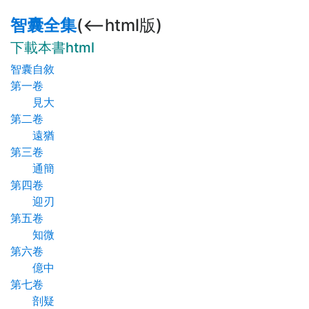
智囊全集
(<--html版)
下載本書html
智囊自敘
第一卷
見大
第二卷
遠猶
第三卷
通簡
第四卷
迎刃
第五卷
知微
第六卷
億中
第七卷
剖疑