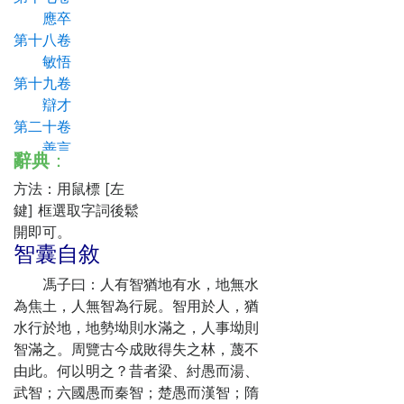
應卒
第十八卷
敏悟
第十九卷
辯才
第二十卷
善言
辭典
：
第二十一卷
方法：用鼠標 [左
不戰
鍵] 框選取字詞後鬆
第二十二卷
開即可。
制勝
智囊自敘
第二十三卷
詭道
馮子曰：人有智猶地有水，地無水
第二十四卷
為焦土，人無智為行屍。智用於人，猶
武案
水行於地，地勢坳則水滿之，人事坳則
第二十五卷
智滿之。周覽古今成敗得失之林，蔑不
集哲
由此。何以明之？昔者梁、紂愚而湯、
第二十六卷
武智；六國愚而秦智；楚愚而漢智；隋