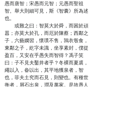
雄略
愚而唐智；宋愚而元智；元愚而聖祖
第二十七卷
智。舉大則細可見，斯《智囊》所為述
狡黠
也。
第二十八卷
或難之曰：智莫大於舜，而困於頑
小慧
囂；亦莫大於孔，而厄於陳蔡；西鄰之
子，六藝嫻習，懷璞不售，鶉衣彀食，
東鄰之子，紇字未識，坐享素封，僕從
盈百，又安在乎愚失而智得？馮子笑
曰：子不見夫鑿井者乎？冬裸而夏裘，
繩以入，畚以出，其平地獲泉者，智
也，菲夫土究而石見，則變也。有種世
衡者，屑石出泉，潤及萬家。是故愚人
見石，智者見泉，變能窮智，智復不窮
於變。使智非舜、孔，方且灰於廩、泥
於井、俘於陳若蔡，何暇琴於牀而弦於
野？子且未知聖人之智之妙用，而又何
以窺吾囊？
或又曰：舜、孔之事則誠然矣。然
而「智囊」者，固大夫錯所以膏焚於漢