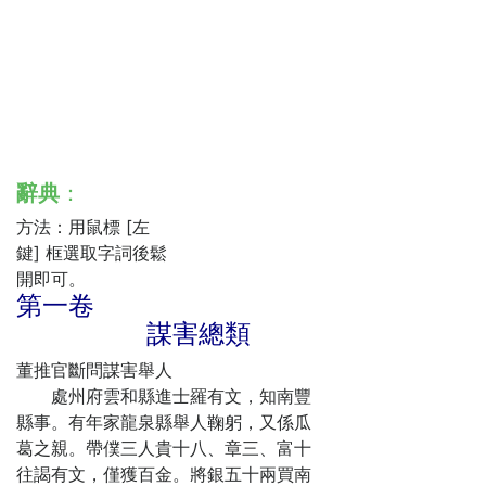
辭典
：
方法：用鼠標 [左
鍵] 框選取字詞後鬆
開即可。
第一卷
謀害總類
董推官斷問謀害舉人
處州府雲和縣進士羅有文，知南豐
縣事。有年家龍泉縣舉人鞠躬，又係瓜
葛之親。帶僕三人貴十八、章三、富十
往謁有文，僅獲百金。將銀五十兩買南