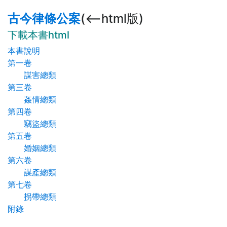
古今律條公案
(<--html版)
下載本書html
本書說明
第一卷
謀害總類
第三卷
姦情總類
第四卷
竊盜總類
第五卷
婚姻總類
第六卷
謀產總類
第七卷
拐帶總類
附錄