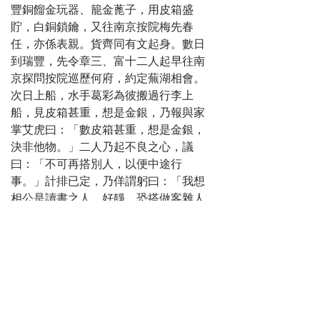
豐銅餾金玩器、籠金蓖子，用皮箱盛
貯，白銅鎖鑰，又往南京按院梅先春
任，亦係表親。貨齊同有文起身。數日
到瑞豐，先令章三、富十二人起早往南
京探問按院巡歷何府，約定蕪湖相會。
次日上船，水手葛彩為彼搬過行李上
船，見皮箱甚重，想是金銀，乃報與家
掌艾虎曰：「數皮箱甚重，想是金銀，
決非他物。」二人乃起不良之心，議
曰：「不可再搭別人，以便中途行
事。」計排已定，乃佯謂躬曰：「我想
相公是讀書之人，好靜，恐搭做客雜人
同船攪擾不便，今不搭別人，但乞相公
重賞些船錢。」躬曰：「如此更好，到
蕪湖時多把錢與你就是。」二人見說，
愈疑銀多。是日開船，數日過了九江。
次晚，水手將船稍在僻處。候至半夜時
分，艾虎執刀向躬頭一砍，葛彩執刀向
貴十八頭一砍，主僕二人死於非命。丟