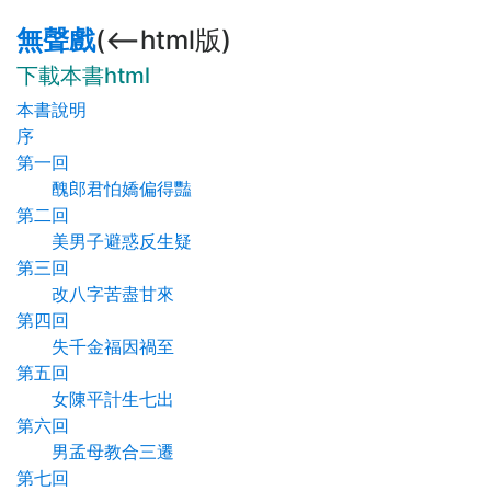
無聲戲
(<--html版)
下載本書html
本書說明
序
第一回
醜郎君怕嬌偏得豔
第二回
美男子避惑反生疑
第三回
改八字苦盡甘來
第四回
失千金福因禍至
第五回
女陳平計生七出
第六回
男孟母教合三遷
第七回