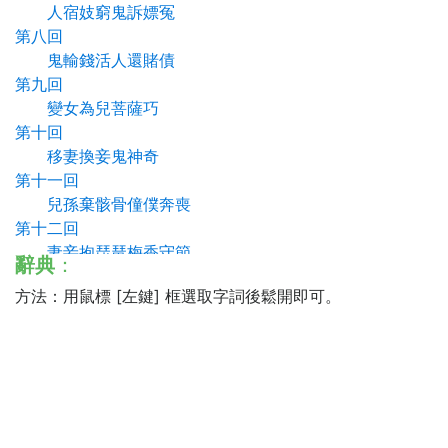
人宿妓窮鬼訴嫖冤
第八回
鬼輸錢活人還賭債
第九回
變女為兒菩薩巧
第十回
移妻換妾鬼神奇
第十一回
兒孫棄骸骨僮僕奔喪
第十二回
妻妾抱琵琶梅香守節
辭典
：
方法：用鼠標 [左鍵] 框選取字詞後鬆開即可。