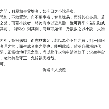
之間，難易相去霄壤者，如今日之小說是矣。
怖，不敢置對。向不更事者，奪其魄易，而醉其心亦易。若
之盛，而著小說者，將誇海市以聳其聽，豈可得乎？若以勸戒
其前，《春秋》列其側，尚無可如何，乃欲救之以小說，夫誰
相，寵冠嬪御，而志猶未足；若以為必不售之資，則汾陽回
者理之常，而生成者事之變也。能明此義，雖冶容果堪絕代，
隕，正當搶地呼天之際，尚以此作火宅中清涼飲子；況生宇宙
，睹此持盈守正，免於禍患者哉。
可。
人漫題