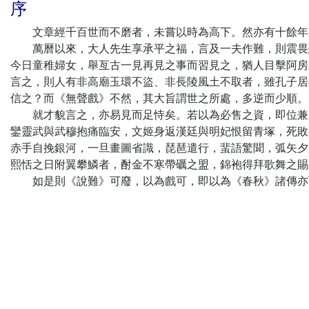
序
文章經千百世而不磨者，未嘗以時為高下。然亦有十餘年
萬曆以來，大人先生享承平之福，言及一夫作難，則震畏恐
今日童稚婦女，舉亙古一見再見之事而習見之，猶人目擊阿房
言之，則人有非高廟玉環不盜、非長陵風土不取者，雖孔子居
信之？而《無聲戲》不然，其大旨謂世之所處，多逆而少順。
就才貌言之，亦易見而足恃矣。若以為必售之資，即位兼將
鑾靈武與武穆抱痛臨安，文姬身返漢廷與明妃恨留青塚，死敗
赤手自挽銀河，一旦畫圖省識，琵琶遣行，蜚語驚聞，弧矢夕
熙恬之日附翼攀鱗者，酎金不寒帶礪之盟，錦袍得拜歌舞之賜
如是則《說難》可廢，以為戲可，即以為《春秋》諸傳亦
偽齋主