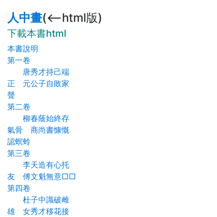
人中畫
(<--html版)
下載本書html
本書說明
第一卷
唐秀才持己端
正 元公子自敗家
聲
第二卷
柳春蔭始終存
氣骨 商尚書慷慨
認螟蛉
第三卷
李天造有心托
友 傅文魁無意□□
第四卷
杜子中識破雌
雄 女秀才移花接