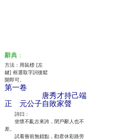
辭典
：
方法：用鼠標 [左
鍵] 框選取字詞後鬆
開即可。
第一卷
唐秀才持己端
正 元公子自敗家聲
詩曰：
坐懷不亂古來誇，閉戶辭人也不
差。
試看簷前無錯點，勸君休彩路旁