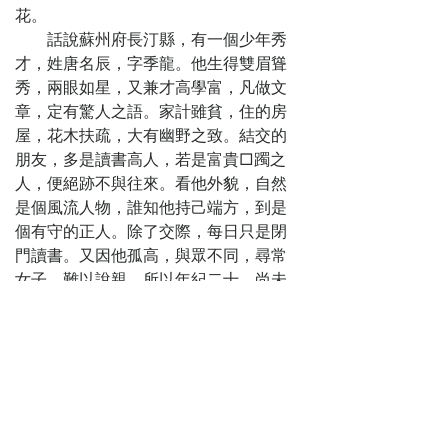
花。
話說蘇州府長汀縣，有一個少年秀
才，姓唐名辰，字季龍。他生得雙眉聳
秀，兩眼如星，又兼才高學富，凡做文
章，定有驚人之語。家計雖貧，住的房
屋，花木扶疏，大有幽野之致。結交的
朋友，多是讀書高人，若是富貴□躅之
人，便絕跡不與往來。看他外貌，自然
是個風流人物，誰知他持己端方，到是
個有守的正人。除了交際，每日只是閉
門讀書。又因他孤高，與眾不同，尋常
女子，難以說親，所以年紀二十，尚未
受室。
一日，聞得虎丘菊花盛開，約了一
個相知朋友，叫做王鶴，字野雲，同往
虎丘去看。二人因天氣晴明，遂不僱
船，便緩步而行。將到半塘，只見一帶
疏竹高梧，圍繞著一個院子，院子內分
花間柳，隱隱的透出一座高樓，樓中一