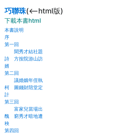
巧聯珠
(<--html版)
下載本書html
本書說明
序
第一回
聞秀才結社題
詩 方按院游山訪
婿
第二回
議婚姻年侄執
柯 圖錢財陪堂定
計
第三回
富家兒當場出
醜 窮秀才暗地遭
秧
第四回