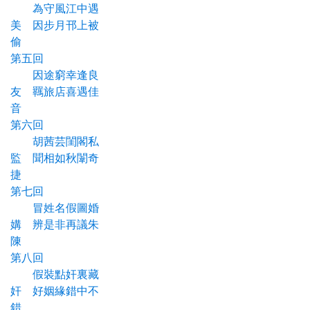
為守風江中遇
美 因步月邗上被
偷
第五回
因途窮幸逢良
友 羈旅店喜遇佳
音
第六回
胡茜芸閨閣私
監 聞相如秋闈奇
捷
第七回
冒姓名假圖婚
媾 辨是非再議朱
陳
第八回
假裝點奸裏藏
奸 好姻緣錯中不
錯