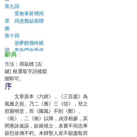
第九回
受無辜舅甥同
罪 同患難姑表聯
姻
第十回
游夢館偶吟絕
調 寄吳門共受虛
辭典
：
驚
方法：用鼠標 [左
第十一回
鍵] 框選取字詞後鬆
扮新郎明諧花
開即可。
燭 點淑女暗易梅
序
香
第十二回
文章原本《六經》，《三百篇》為
愛詞賦詩擢英
風雅之祖。乃二《雅》三《頌》，登之
才 用權宜又更姓
郊廟明堂，而《國風》不削《鄭》、
氏
《衛》，二《南》以降，貞淫相參，其
第十三回
間巷詠途謳，妖姬佻士，未嘗不與忠孝
聽讒言公庭參
節烈並傳不朽。木鐸聖人豈不願盡取而