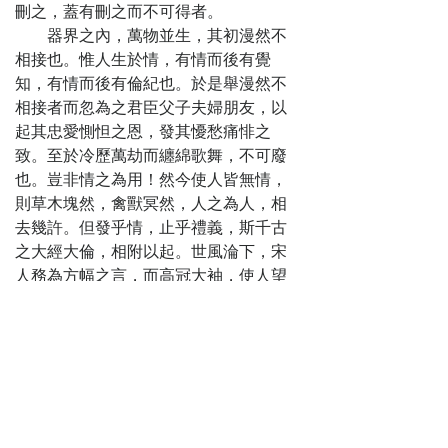
岳丈 走捷徑私室
刪之，蓋有刪之而不可得者。
說椒房
器界之內，萬物並生，其初漫然不
第十四回
相接也。惟人生於情，有情而後有覺
點枝頭侍兒喬
知，有情而後有倫紀也。於是舉漫然不
醋 連並蒂兩美同
相接者而忽為之君臣父子夫婦朋友，以
姻
起其忠愛惻怛之恩，發其懮愁痛悱之
第十五回
致。至於冷歷萬劫而纏綿歌舞，不可廢
擇東床珠還合
也。豈非情之為用！然今使人皆無情，
浦 開玳閣璧重連
則草木塊然，禽獸冥然，人之為人，相
城
去幾許。但發乎情，止乎禮義，斯千古
之大經大倫，相附以起。世風淪下，宋
人務為方幅之言，而高冠大袖，使人望
而欲臥；近令詞說宣穢導淫，得罪名
教。嗚呼，吾安得有心人而與之深講於
情之一字哉！
煙霞散人博涉史傳，假於披覽之
餘，擷逸搜奇，敷以菁藻，命曰《巧聯
珠》。其事不出乎閨房兒女，而世路詭
巇、人事艱楚，大略備此。予取而讀