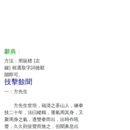
辭典
：
方法：用鼠標 [左
鍵] 框選取字詞後鬆
開即可。
技擊餘聞
一：方先生
方先生世培，福清之茶山人，練拳
技二十年，法曰縱鶴，運氣周其身，又
聚周身之氣，透雙拳而出，出時作吼
聲，久久則並聲而無之，但聞鼻息出