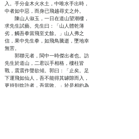
入。手分金木火水土，中唯水手出時，
中者如中惡，而身已飛越尋丈之外。
陳山人俶玉，一日在道山望潮樓，
求先生試藝。先生曰：「山人體乾薄
劣，觸吾拳當飛至丈餘。」山人弗之
信，果中先生拳，如飛鳥騰逝，墜地幸
無苦。
郭聯元者，閩中一時傑出者也。訪
先生於道山，二君以手相格，樓柱皆
戰，震震作聲欲傾。郭曰：「止矣。足
下運飛如仙人，吾不能得其罅隙而入，
更持到炊許者，吾當敗。」於是相約為
兄弟。
貫市李某，以事客閩中，亦寓道山
山樓，能運單劍，雲合鳥逝，先生亟賞
其技。李不審先生之能，乃侈言曰：
「余走遍天下，匪特劍術，即拳勇亦無
出吾右。」先生徐起言曰：「客負絕技
如此，能否與秀才一試？」客曰：「此