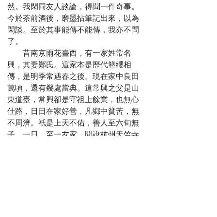
然。我閑同友人談論，得聞一件奇事。
今於茶前酒後，磨墨拈筆記出來，以為
閑談。至於其事能傳不能傳，我亦不問
了。
昔南京雨花臺西，有一家姓常名
興，其妻鄭氏。這家本是歷代簪纓相
傳，是明季常遇春之後。現在家中良田
萬頃，還有幾處當典。這常興之父是山
東道臺，常興卻是守祖上餘業，也無心
仕路，日日在家好善，凡鄉中貧苦，無
不周濟。祇是上天不佑，善人至六旬無
子。一日，至一友家，聞說杭州天竺寺
菩薩極靈。常興就動了念頭，想去求
子。就擇了日子、僱了船，上杭州去
了。
到了杭州，尋了店住下，候到朔
日，備了香紙，往天竺去燒香。由城至
寺有三十里遠，一路香客絡絡不斷。常
興到了寺，將香紙燒了，恭恭敬敬拜了