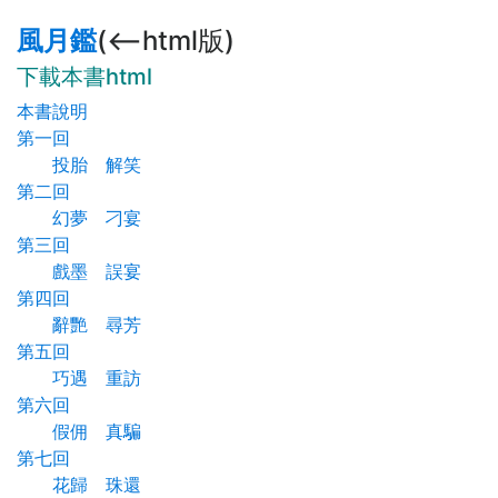
風月鑑
(<--html版)
下載本書html
本書說明
第一回
投胎 解笑
第二回
幻夢 刁宴
第三回
戲墨 誤宴
第四回
辭艷 尋芳
第五回
巧遇 重訪
第六回
假佣 真騙
第七回
花歸 珠還