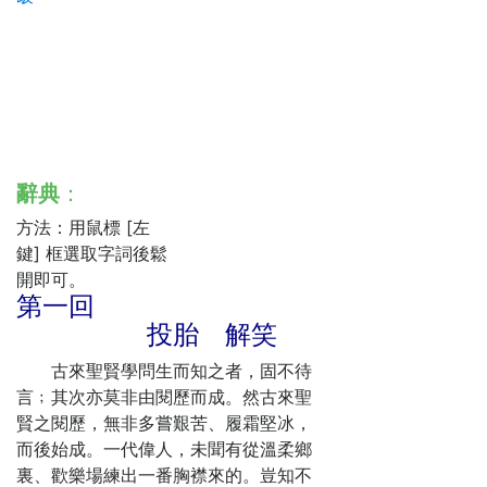
辭典
：
方法：用鼠標 [左
鍵] 框選取字詞後鬆
開即可。
第一回
投胎 解笑
古來聖賢學問生而知之者，固不待
言﹔其次亦莫非由閱歷而成。然古來聖
賢之閱歷，無非多嘗艱苦、履霜堅冰，
而後始成。一代偉人，未聞有從溫柔鄉
裏、歡樂場練出一番胸襟來的。豈知不