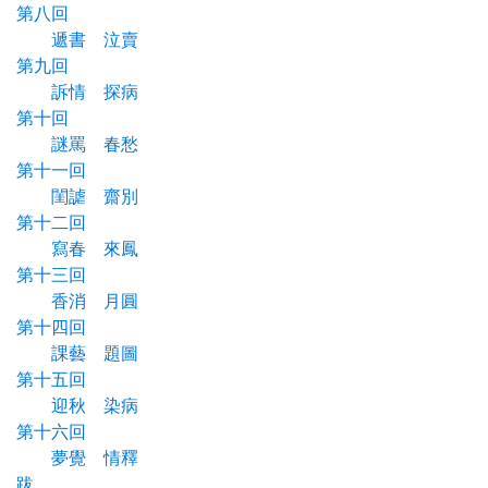
第八回
遞書 泣賣
第九回
訴情 探病
第十回
謎罵 春愁
第十一回
閨謔 齋別
第十二回
寫春 來鳳
第十三回
香消 月圓
第十四回
課藝 題圖
第十五回
迎秋 染病
第十六回
夢覺 情釋
跋