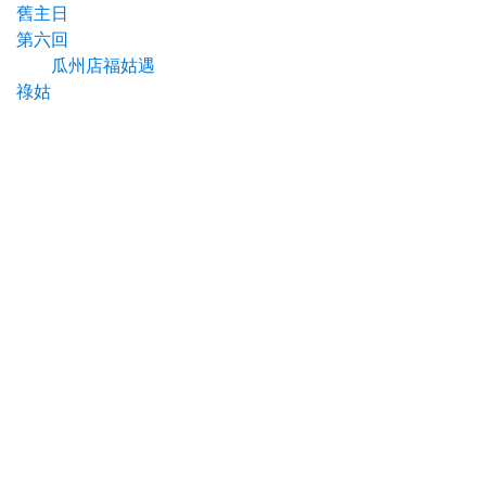
舊主日
第六回
瓜州店福姑遇
祿姑