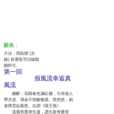
辭典
：
方法：用鼠標 [左
鍵] 框選取字詞後鬆
開即可。
第一回
假風流幸逅真
風流
總辭：花階春色滿紅樓，引得遊人
帶月逑。揮金不惜敝貂裘。恨悠悠，銅
雀煙雲起暮愁。右調《憶王孫》
濡毫和墨筆生蓮，譜出新奇勝管