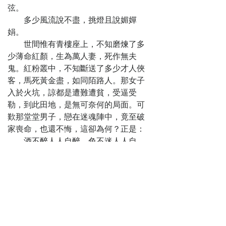
弦。
多少風流說不盡，挑燈且說媚嬋
娟。
世間惟有青樓座上，不知磨煉了多
少薄命紅顏，生為萬人妻，死作無夫
鬼。紅粉叢中，不知斷送了多少才人俠
客，馬死黃金盡，如同陌路人。那女子
入於火坑，諒都是遭難遭貧，受逼受
勒，到此田地，是無可奈何的局面。可
歎那堂堂男子，戀在迷魂陣中，竟至破
家喪命，也還不悔，這卻為何？正是：
酒不醉人人自醉，色不迷人人自
迷。
如今有一個落泊傭工的嫖客，遇著
一個深情俠氣的妓女，後來做了夫婦，
共享榮華，也是一段奇聞。
傳說江南徽州府有一人，姓江，雙
名武韜，表字干城，是明朝嘉靖時人。
因祖父曾在浙江衢州府經商，就流寓在