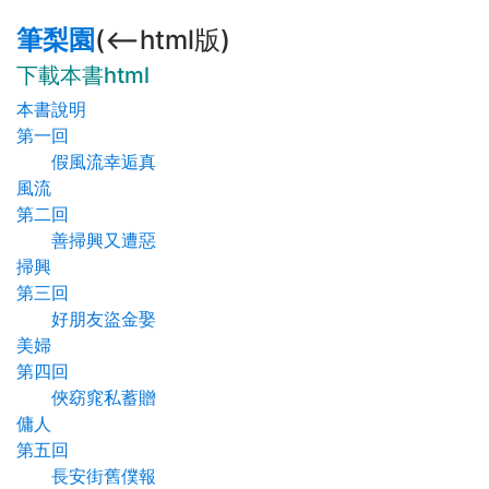
筆梨園
(<--html版)
下載本書html
本書說明
第一回
假風流幸逅真
風流
第二回
善掃興又遭惡
掃興
第三回
好朋友盜金娶
美婦
第四回
俠窈窕私蓄贈
傭人
第五回
長安街舊僕報