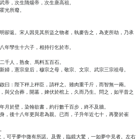
武帝，次生隋煬帝，次生唐高祖。
霍光所廢。
卻返。宋人因見其所盜之物者，執麥告之，為吏所劫，乃承
八年孿生十六子，相持行乞於市。
二千人，熟食、馬料五百石。
婦，憲宗皇后，穆宗之母，敬宗、文宗、武宗三宗祖母。
曰：陛下秤上秤臣，請秤之。雖肉重千斤，而智無一兩。
與父合葬，開墓，婢伏於棺上，久而乃生。問之，如平昔之
年月於壁，染翰欲書，約行數千百步，終不及牆。
，後十八年更與君為親。已而，子升年近七十，再娶於崔
。
，可乎夢中微有所諾。及覺，臨鏡大驚，一如夢中見者。左右