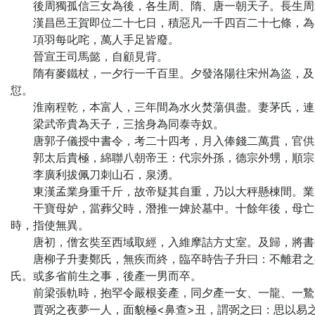
後周獨孤信三女為後，各生周、隋、唐一朝天子。長生周
漢昌邑王賀即位二十七日，積惡凡一千四百二十七條，為
項羽每叱咤，萬人手足皆廢。
晉宣王司馬懿，自顧見背。
隋有麥鐵杖，一夕行一千百里。夕發洛陽往宋州為盜，及明
愆。
淮南程乾，本富人，三年間為水火焚蕩俱盡。妻茅氏，連
梁武帝貴為天子，三捨身為同泰寺奴。
唐郭子儀授中書令，考二十四考，月入俸錢二萬貫，官供
郭太后貴極，綿聯八朝帝王：代宗外孫，德宗外甥，順宗新
李廣利拔佩刀刺山石，泉湧。
東漢孟業身重千斤，故帝疑其自重，乃以大秤懸棟間。業啟
干寶母妒，當葬父時，潛推一婢於墓中。十餘年後，母亡，
時，指使無異。
唐初，僧玄奘至西域取經，入維摩詰方丈室。及歸，將書
唐柳子升妻鄭氏，無疾而終，臨卒時告子升曰：不離君之身
氏。或多省前生之事，後產一男而卒。
前梁張軌時，抱罕令嚴根妾產，同夕產一女、一龍、一鷙
賈弼之夜夢一人，面貌極<鼻查>丑，謂弼之曰：思以易之