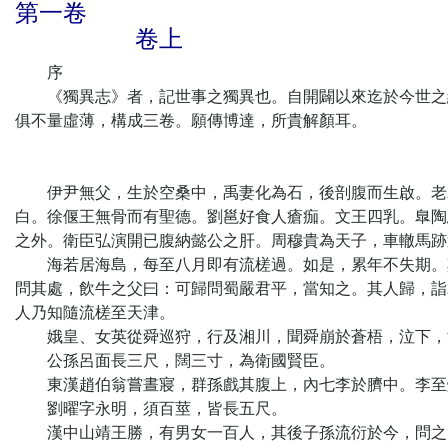
第一卷
卷上
序
《獨異志》者，記世事之獨異也。自開闢以來迄於今世之經
俱不量虛薄，構成三卷。願傳博達，所貴解顏耳。
伊尹無父，生於空桑中，禹妻化為石，後剖腹而生啟。老君
白。徐偃王無骨而有聖德。劉邕好食人瘡痂。文王四乳。臯陶
之外。衛臣弘演開已腹納懿公之肝。周穆貴為天子，車轍馬跡
海若居海島，每至八月即有流槎過。如是，累年不失期。其
問其處，飲牛之父曰：可歸問蜀嚴君平，當知之。其人歸，詣
人乃知隨流槎至天津。
娥皇、女英從舜巡狩，行及湘川，聞舜崩於蒼梧，泣下，
公孫呂面長三尺，闊三寸，為衛國賢臣。
東漢趙伯翁嘗晝寢，群孫戲其腹上，內七李於臍中。李至
劉曜字永明，須百莖，皆長五尺。
漢中山靖王勝，有男女一百人，其後子孫流衍於今，問之