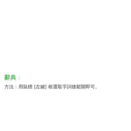
辭典
：
方法：用鼠標 [左鍵] 框選取字詞後鬆開即可。