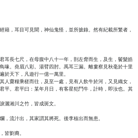
籍，耳目可見聞，神仙鬼怪，並所摭錄。然有紀載所繁者，
耳長七尺，在母腹中八十一年，剖左脅而生，及生，鬢髮皓
鳥喙。堯眉八彩。湯臂四肘。禹耳三漏。離婁察見秋毫於十里
遍於天下，凡遊行一億一萬里。
人齎糧乘槎而往，及至一處，見有人飲牛於河，又見織女，
君平。君平曰：某年月日，有客星犯鬥牛，計時，即汝也。其
淚灑湘川之竹，皆成斑文。
爛，流汁出，其家謂其將死。後李核出而無患。
，皆劉裔。