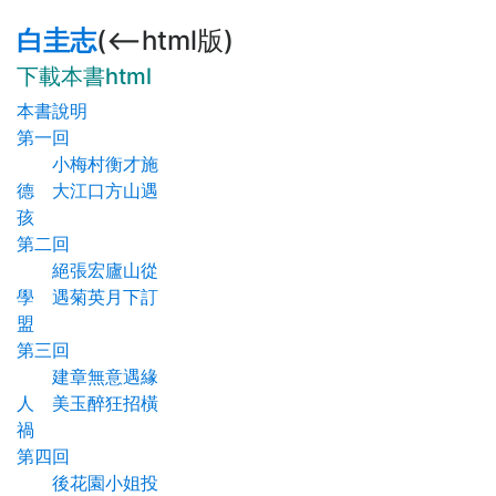
白圭志
(<--html版)
下載本書html
本書說明
第一回
小梅村衡才施
德 大江口方山遇
孩
第二回
絕張宏廬山從
學 遇菊英月下訂
盟
第三回
建章無意遇緣
人 美玉醉狂招橫
禍
第四回
後花園小姐投