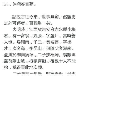
荐兩賢
志，休戀春霄夢。
第十四回
文華殿六才並
話說古往今來，世事無窮。然鑒史
試 絲綸閣四女均
之外可傳者，百難舉一矣。
潛
大明時，江西省吉安府吉水縣小梅
第十五回
村。有一富翁，姓張，字盈川，當時善
選宮妃秀菊雙
人也。客湖南，子二，長名博，字衡
被執 招駙馬登華
才﹔次名高，字昆山，俱隨父客湖南。
兩成婚
盈川於湖南病卒，二子扶柩歸。纔數里
第十六回
至前陽山坡，柩槓齊斷，後數十人不能
紫微省二才成
抬，祇得買此地安葬。
佳偶 懷遠樓二姓
二子居喪三年畢，歸家奉母。母李
畢奇婚
氏囑二子曰：「我死後，當移我柩合葬
於爾父墓側。」二子如命，後遂葬母於
湖南前陽山。
父母俱亡，其弟乃謂張博曰：「父
母遠葬千里，弟當立業於彼，庶不失祭
掃。然祖宗丘墓均在吉水，慎終追遠，
弟又不能兩全。不若兄回吉水，弟則永