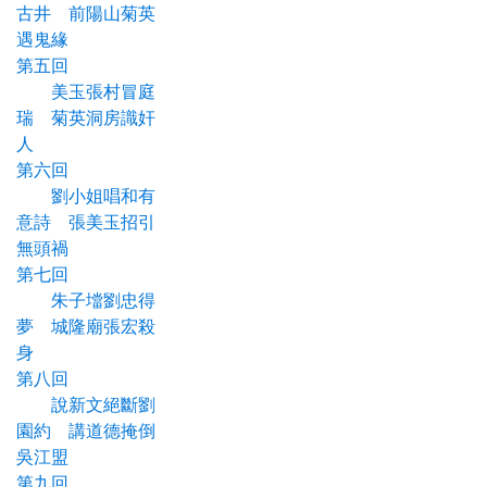
古井 前陽山菊英
遇鬼緣
第五回
美玉張村冒庭
瑞 菊英洞房識奸
人
第六回
劉小姐唱和有
意詩 張美玉招引
無頭禍
第七回
朱子壋劉忠得
夢 城隆廟張宏殺
身
第八回
說新文絕斷劉
園約 講道德掩倒
吳江盟
第九回