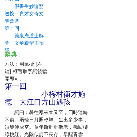
假書生妙論驚
巡按 真才女奇文
奪會魁
第十回
德泉庵道士解
夢 文華殿聖主招
婿
辭典
：
第十一回
方法：用鼠標 [左
張狀元衣錦還
鍵] 框選取字詞後鬆
鄉 武探花居喪守
開即可。
服
第一回
第十二回
小梅村衡才施
祭城隍劉張三
德 大江口方山遇孩
結盟 接聖旨兄妹
兩承恩
詞曰：暑往寒來春又至，四時運轉
第十三回
不窮。兩輪日月照乾坤，生出多少事，
考江寧王彥奇
須臾便成空。童年斯壯壯斯老，幾回柳
雙士 拜張村庭瑞
綠桃紅。光陰似箭不長存，早醒青雲