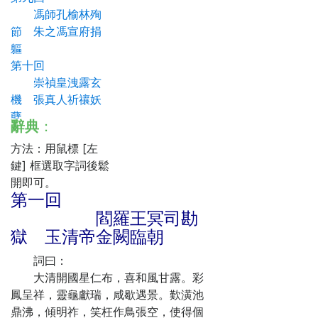
馮師孔榆林殉
節 朱之馮宣府捐
軀
第十回
崇禎皇洩露玄
機 張真人祈禳妖
孽
辭典
：
第十一回
方法：用鼠標 [左
盡節忠君臣並
鍵] 框選取字詞後鬆
烈 殉社稷帝後同
開即可。
崩
第一回
第十二回
閻羅王冥司勘
逆惡糾眾亂神
獄 玉清帝金闕臨朝
京 思烈損生殉聖
主
詞曰：
第十三回
大清開國星仁布，喜和風甘露。彩
諸縉紳酷受非
鳳呈祥，靈龜獻瑞，咸歇遇景。歎潢池
刑 眾裙釵奇遭慘
鼎沸，傾明祚，笑枉作鳥張空，使得個