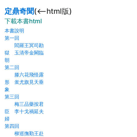
定鼎奇聞
(<--html版)
下載本書html
本書說明
第一回
閻羅王冥司勘
獄 玉清帝金闕臨
朝
第二回
滕六花飛怪露
形 蚩尤旗見天垂
象
第三回
梅三品藥按君
臣 李十戈禍延夫
婦
第四回
柳巡撫勤王赴