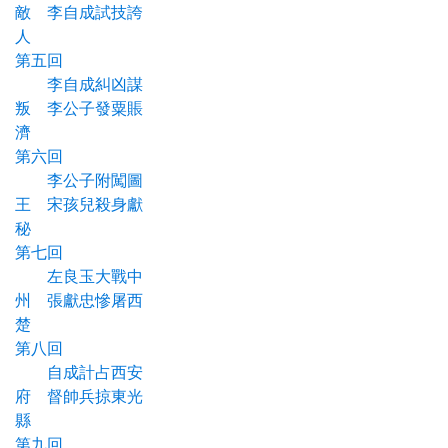
敵 李自成試技誇
人
第五回
李自成糾凶謀
叛 李公子發粟賬
濟
第六回
李公子附闖圖
王 宋孩兒殺身獻
秘
第七回
左良玉大戰中
州 張獻忠慘屠西
楚
第八回
自成計占西安
府 督帥兵掠東光
縣
第九回