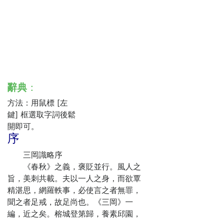
辭典
：
方法：用鼠標 [左
鍵] 框選取字詞後鬆
開即可。
序
三岡識略序
《春秋》之義，褒貶並行。風人之
旨，美刺共載。夫以一人之身，而欲覃
精湛思，網羅軼事，必使言之者無罪，
聞之者足戒，故足尚也。《三岡》一
編，近之矣。榕城登第歸，養素邱園，