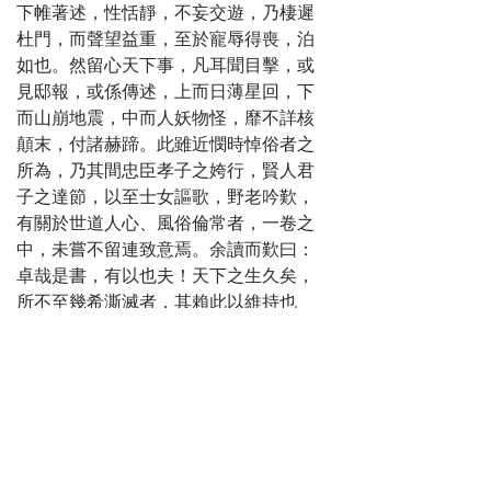
下帷著述，性恬靜，不妄交遊，乃棲遲
杜門，而聲望益重，至於寵辱得喪，泊
如也。然留心天下事，凡耳聞目擊，或
見邸報，或係傳述，上而日薄星回，下
而山崩地震，中而人妖物怪，靡不詳核
顛末，付諸赫蹄。此雖近憫時悼俗者之
所為，乃其間忠臣孝子之姱行，賢人君
子之達節，以至士女謳歌，野老吟歎，
有關於世道人心、風俗倫常者，一卷之
中，未嘗不留連致意焉。余讀而歎曰：
卓哉是書，有以也夫！天下之生久矣，
所不至幾希澌滅者，其賴此以維持也
與！昔者相臺岳珂作《桯史》以補宋史
之不及，南村陶九成作《輟耕錄》以繼
元史之缺遺，二書敘事斐然，章法古
雅，文采瑰麗可觀。今《識略》簡而
核，詳而贍，典而有則，不詭不濫，大
旨善善長，惡惡短，間有刺譏，義歸勸
懲，庶幾《小雅．巷伯》之義。孔子