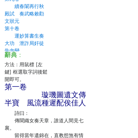
續春闈再行秋
殿試 奏武略敕勸
文狀元
第十卷
運妙算書生奏
大功 泄詐局奸徒
告內變
辭典
：
第十一卷
方法：用鼠標 [左
真強盜幻殺負
鍵] 框選取字詞後鬆
心女 假姊妹訂配
開即可。
有情郎
第一卷
第十二卷
璇璣圖遺文傳
喬妝鬼巧試義
半寶 風流種遲配俟佳人
夫 託還魂賺諧新
偶
詩曰：
第十三卷
傳聞織女奏天章，誰道人間見七
負心賊夢游地
襄。
府 高義翁神賜麟
留得當年遺錦在，直教想煞有情