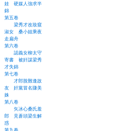
娃 硬媒人強求半
錦
第五卷
梁秀才改妝窺
淑女 桑小姐乘夜
走扁舟
第六卷
認義女柳太守
寄書 被奸謀梁秀
才失錦
第七卷
才郎脫難逢故
友 奸黨冒名賺美
姝
第八卷
矢冰心桑氏羞
郎 見蒼頭梁生解
惑
第九卷