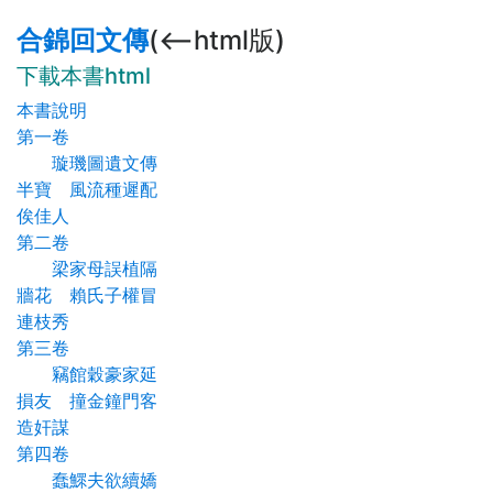
合錦回文傳
(<--html版)
下載本書html
本書說明
第一卷
璇璣圖遺文傳
半寶 風流種遲配
俟佳人
第二卷
梁家母誤植隔
牆花 賴氏子權冒
連枝秀
第三卷
竊館穀豪家延
損友 撞金鐘門客
造奸謀
第四卷
蠢鰥夫欲續嬌