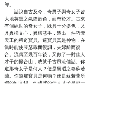
兒
郎。
第十四卷
話說自古及今，奇男子與奇女子皆
欒雲棟活追賴
大地英靈之氣鐘於色，而奇於才。古來
本初 賽空兒嫁禍
有個絕世的奇女子，既具十分姿色，又
時伯喜
具異樣文心，異樣慧手，造出一件巧奪
第十五卷
天工的稀奇寶貝。這寶貝真是神物，在
老判官顯聖報
當時能使琴瑟乖而復調，夫婦離而復
往德 小白馬救主
合。流傳至幾百年後，又做了一對佳人
贖前辜
才子的撮合山，成就千古風流佳話。你
第十六卷
道那奇女子是何人？便是竇滔之妻蘇若
一封柬送半璇
蘭。你道那寶貝是何物？便是蘇若蘭所
圖 三人詩合雙文
織的回文錦。他成就的佳人才子是那一
錦
朝？卻是唐朝梁生、桑氏的故事。在下
如今且未表桑氏，先表梁生﹔將表梁
生，須先把回文錦的緣由說與看官聽。
昔秦苻堅時，武功人陳留縣令蘇道
質，生有三女。那三女之中祇有第三個
女兒蕙娘，小字若蘭，生得豐神絕世，
真個似玉如花，更兼才情敏妙，精通詩