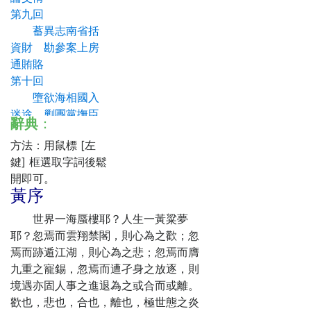
第九回
蓄異志南省括
資財 勘參案上房
通賄賂
第十回
墮欲海相國入
迷途 剿團黨撫臣
辭典
：
陳左道
方法：用鼠標 [左
第十一回
鍵] 框選取字詞後鬆
立盟約疆臣抗
開即可。
偽命 獎殊勛撫帥
黃序
授兼析
第十二回
世界一海蜃樓耶？人生一黃粱夢
離東島返國謁
耶？忽焉而雲翔禁閣，則心為之歡；忽
疆臣 入北洋督衙
焉而跡遁江湖，則心為之悲；忽焉而膺
擒刺客
九重之寵錫，忽焉而遭孑身之放逐，則
第十三回
境遇亦固人事之進退為之或合而或離。
縱刺客贈款南
歡也，悲也，合也，離也，極世態之炎