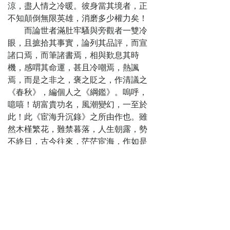
歸 對強鄰觀兵中
涼，盡人情之冷暖。彼身當其境者，正
立
不知顛倒無限英雄，消磨多少權力矣！
第十四回
而論世者滿肚牢騷與旁觀者一雙冷
論中立諸將紀
眼，且摭拾其事實，論列其品評，而宣
功 興黨禍廿人流
諸口焉，而筆諸書焉，相與歎息其時
血
機，感喟其命運，甚且冷嘲焉，熱諷
第十五回
焉，而是之非之，褒之貶之，作清議之
疚家庭介弟陳
《春秋》，編個人之《綱鑑》。嗚呼，
書 論國仇學生寄
噫嘻！胡富貴功名，風潮變幻，一至於
柬
此！此《宦海升沉錄》之所由作也。雖
第十六回
然木槿繁花，難禁暮落，人生朝露，勢
贖青樓屬吏獻
不終日，古今往來，茫茫宦海，作如是
嬌姿 憾黃泉美人
現耳。果如是，才者失其才，智者失其
悲薄命
智，好者失其奸，術者失其術，今日下
第十七回
場，去年回首，覺昔之氣勢炎炎，炙手
爭內閣藩邱擊
可熱，隨波逐浪，漁父得而笑之，又豈
疆臣 謀撫院道台
惟水流花飄而已耶！
獻歌妓
然作者於此，猶必運以奇警之心
第十八回
思，繪以沉摯之筆墨，歌也有懷，哭也