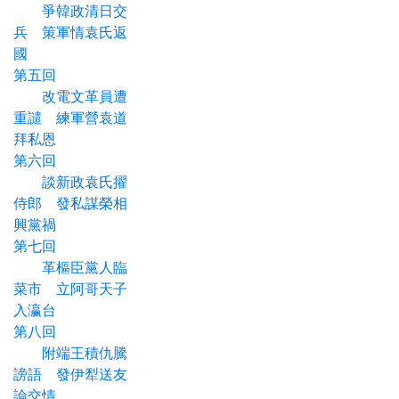
爭韓政清日交
兵 策軍情袁氏返
國
第五回
改電文革員遭
重譴 練軍營袁道
拜私恩
第六回
談新政袁氏擢
侍郎 發私謀榮相
興黨禍
第七回
革樞臣黨人臨
菜市 立阿哥天子
入瀛台
第八回
附端王積仇騰
謗語 發伊犁送友
論交情