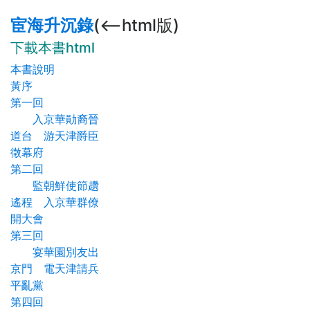
宦海升沉錄
(<--html版)
下載本書html
本書說明
黃序
第一回
入京華勛裔晉
道台 游天津爵臣
徵幕府
第二回
監朝鮮使節趲
遙程 入京華群僚
開大會
第三回
宴華園別友出
京門 電天津請兵
平亂黨
第四回