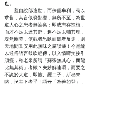
歸正樓第二
也。
斂眾怨惡貫將盈
蓋自說部逢世，而侏儒牟利，苟以
散多金善心陡發
求售，其言偎褻鄙靡，無所不至，為世
第十三回
道人心之患者無論矣；即或志存扶植，
歸正樓第三
而才不足以達其辭，趣不足以輔其理，
顯神機字添一畫
塊然幽悶，使觀者恐臥而聽者反走，則
施妙術殿起雙層
天地間又安用此無味之腐談哉！今是編
第十四回
以通俗語言鼓吹經傳，以入情啼笑接引
歸正樓第四
頑癡，殆老泉所謂「蘇張無其心，而龍
僥天幸拐子成功
比無其術」者歟？夫妙解連環，而要之
墮人謀檀那得福
不詭於大道，即施、羅二子，斯秘未
第十五回
睹，況其下者乎！語云「為善如登」，
萃雅樓第一
笠道人將以是編偕一世人結歡喜緣，相
賣花郎不賣後庭
與攜手徐步而登此十二樓也，使人忽忽
花 買貨人慣買無
忘為善之難而賀登天之易，厥功偉矣！
錢貨
道人嘗語餘云：「吾於詩文非不究
第十六回
心，而得志愉快，終不敢以小說為末
萃雅樓第二
技。」嗟呼！詩文之名誠美矣，顧今之
保後件失去前件
為詩文者，豈詩文哉？是曾不若吹篪蹴