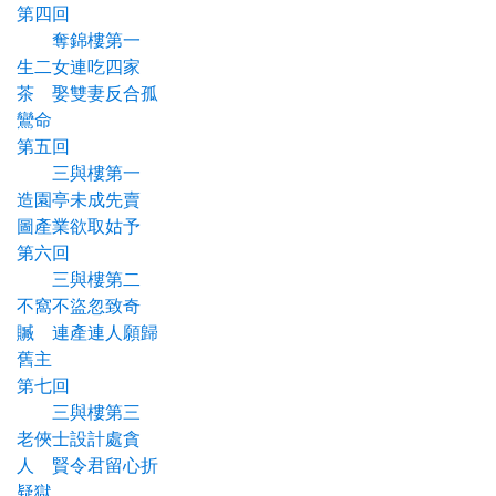
第四回
奪錦樓第一
生二女連吃四家
茶 娶雙妻反合孤
鸞命
第五回
三與樓第一
造園亭未成先賣
圖產業欲取姑予
第六回
三與樓第二
不窩不盜忽致奇
贓 連產連人願歸
舊主
第七回
三與樓第三
老俠士設計處貪
人 賢令君留心折
疑獄