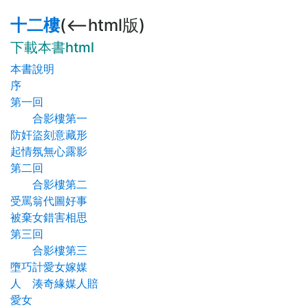
十二樓
(<--html版)
下載本書html
本書說明
序
第一回
合影樓第一
防奸盜刻意藏形
起情氛無心露影
第二回
合影樓第二
受罵翁代圖好事
被棄女錯害相思
第三回
合影樓第三
墮巧計愛女嫁媒
人 湊奇緣媒人賠
愛女