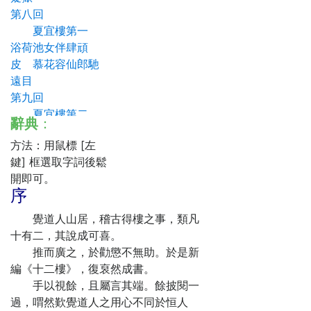
第八回
夏宜樓第一
浴荷池女伴肆頑
皮 慕花容仙郎馳
遠目
第九回
夏宜樓第二
辭典
：
冒神仙才郎不測
方法：用鼠標 [左
斷詩句造物留情
鍵] 框選取字詞後鬆
第十回
開即可。
夏宜樓第三
序
賺奇緣新詩半首
圓妙謊密疏一篇
覺道人山居，稽古得樓之事，類凡
第十一回
十有二，其說成可喜。
歸正樓第一
推而廣之，於勸懲不無助。於是新
發利市財食兼收
編《十二樓》，復裒然成書。
恃精詳金銀兩失
手以視餘，且屬言其端。餘披閱一
第十二回
過，喟然歎覺道人之用心不同於恒人