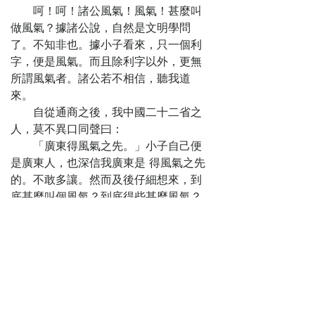
呵！呵！諸公風氣！風氣！甚麼叫
做風氣？據諸公說，自然是文明學問
了。不知非也。據小子看來，只一個利
字，便是風氣。而且除利字以外，更無
所謂風氣者。諸公若不相信，聽我道
來。
自從通商之後，我中國二十二省之
人，莫不異口同聲曰：
「廣東得風氣之先。」小子自己便
是廣東人，也深信我廣東是 得風氣之先
的。不敢多讓。然而及後仔細想來，到
底甚麼叫個風氣？到底得些甚麼風氣？
轉覺茫然，查廣東通商最早，再以前的
不必去細考他，自明朝以來，已與各國
通商的了。考《明史．外國列傳》 ：
「壕境在香山縣南虎跳門外，先是暹
羅、占 城、爪哇、浡泥，諸國互市俱在
廣州。設市舶司領之。正德時移於高州
之電白縣，嘉靖十四年指揮黃慶，納賄