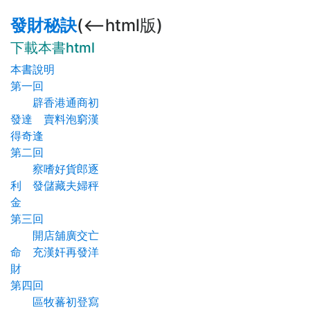
發財秘訣
(<--html版)
下載本書html
本書說明
第一回
辟香港通商初
發達 賣料泡窮漢
得奇逢
第二回
察嗜好貨郎逐
利 發儲藏夫婦秤
金
第三回
開店舖廣交亡
命 充漢奸再發洋
財
第四回
區牧蕃初登寫