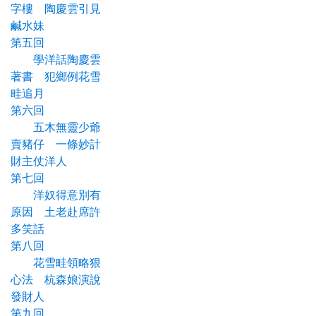
字樓 陶慶雲引見
鹹水妹
第五回
學洋話陶慶雲
著書 犯鄉例花雪
畦追月
第六回
五木無靈少爺
賣豬仔 一條妙計
財主仗洋人
第七回
洋奴得意別有
原因 土老赴席許
多笑話
第八回
花雪畦領略狠
心法 杭森娘演說
發財人
第九回