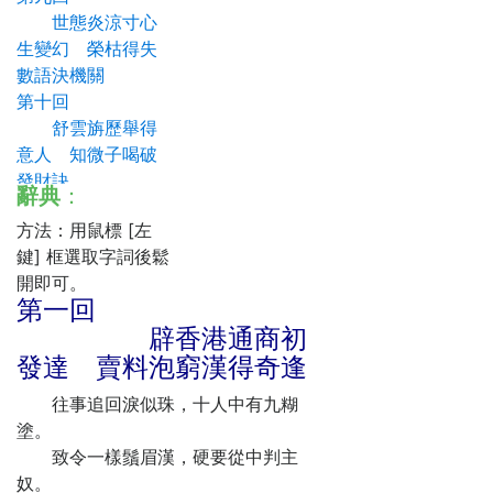
世態炎涼寸心
生變幻 榮枯得失
數語決機關
第十回
舒雲旃歷舉得
意人 知微子喝破
發財訣
辭典
：
方法：用鼠標 [左
鍵] 框選取字詞後鬆
開即可。
第一回
辟香港通商初
發達 賣料泡窮漢得奇逢
往事追回淚似珠，十人中有九糊
塗。
致令一樣鬚眉漢，硬要從中判主
奴。