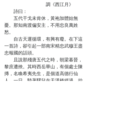
營
調《西江月》
第十四回
詩曰：
岳飛破賊酬知
五代干戈未肯休，黃袍加體始無
己 施全剪徑遇良
憂。那知南渡偏安主，不用忠良萬姓
朋
愁。
第十五回
自古天運循環，有興有廢。在下這
金兀朮興兵入
一首詩，卻引起一部南宋精忠武穆王盡
寇 陸子敬設計御
忠報國的話頭。
敵
且說那殘唐五代之時，朝梁暮晉，
第十六回
黎庶遭殃。其時西岳華山，有個處士陳
下假書哈迷蚩
摶，名喚希夷先生，是個道高德行仙
割鼻 破潞安陸節
人。一日，騎著騾兒在天漢橋經過，抬
度盡忠
頭看見五色祥雲，忽然大笑一聲，跌下
第十七回
騾來。
梁夫人炮炸失
眾人忙問其故，先生道：「好了，
兩狼 張叔夜假降
好了！莫道世間無真主，一胎生下二龍
保河間
來。」列位，你道他為何道此兩句？祇
第十八回
因有一宦家，姓趙名宏殷，官拜司徒之
金兀朮冰凍渡
職。夫人杜氏在夾馬營中生下一子，名