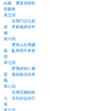
結義 瀝泉洞老蛇
怪獻槍
第五回
岳飛巧試九枝
箭 李春慨締百年
姻
第六回
瀝泉山岳飛廬
墓 亂草岡牛皋剪
徑
第七回
夢飛虎徐仁薦
賢 索賄賂洪先革
職
第八回
岳飛完姻歸故
土 洪先糾盜劫行
裝
第九回