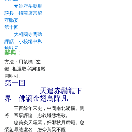
元帥府岳鵬舉
談兵 招商店宗留
守賜宴
第十回
大相國寺閑聽
評話 小校場中私
搶狀元
辭典
：
第十一回
方法：用鼠標 [左
周三畏遵訓贈
鍵] 框選取字詞後鬆
寶劍 宗留守立誓
開即可。
取真才
第一回
第十二回
天遣赤鬚龍下
奪狀元槍挑小
界 佛謫金翅鳥降凡
梁王 反武場放走
岳鵬舉
三百餘年宋史，中間南北縱橫。閑
第十三回
將二帝事評論，忠義堪悲堪敬。
昭豐鎮王貴染
忠義炎天霜露，奸邪秋月痴蠅。忽
病 牟駝岡宗澤踹
榮忽辱總虛名，怎奈黃粱不醒！