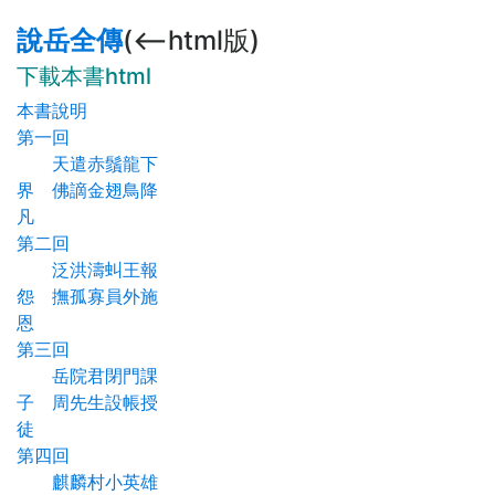
說岳全傳
(<--html版)
下載本書html
本書說明
第一回
天遣赤鬚龍下
界 佛謫金翅鳥降
凡
第二回
泛洪濤虯王報
怨 撫孤寡員外施
恩
第三回
岳院君閉門課
子 周先生設帳授
徒
第四回
麒麟村小英雄