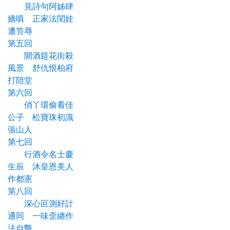
見詩句阿姊肆
嬌嗔 正家法閨娃
遭笞辱
第五回
開酒筵花街殺
風景 舒仇恨柏府
打陪堂
第六回
俏丫環偷看佳
公子 松寶珠初識
張山人
第七回
行酒令名士慶
生辰 沐皇恩美人
作都憲
第八回
深心叵測好計
通同 一味歪纏作
法自斃