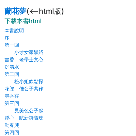
蘭花夢
(<--html版)
下載本書html
本書說明
序
第一回
小才女家學紹
書香 老學士文心
沉渭水
第二回
松小姐欽點探
花郎 佳公子共作
尋香客
第三回
見美色公子起
淫心 賦新詩寶珠
動春興
第四回