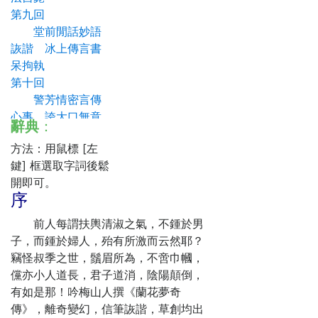
第九回
堂前閒話妙語
詼諧 冰上傳言書
呆拘執
第十回
警芳情密言傳
心事 誇大口無意
辭典
：
露奸謀
方法：用鼠標 [左
第十一回
鍵] 框選取字詞後鬆
打茶圍淫鬼鬧
開即可。
淫魔 發酒興惡人
序
遭惡報
第十二回
前人每謂扶輿清淑之氣，不鍾於男
話不投機焉能
子，而鍾於婦人，殆有所激而云然耶？
入彀 藥非對症反
竊怪叔季之世，鬚眉所為，不啻巾幗，
足為災
儻亦小人道長，君子道消，陰陽顛倒，
第十三回
有如是那！吟梅山人撰《蘭花夢奇
識病源山人施
傳》，離奇變幻，信筆詼諧，草創均出