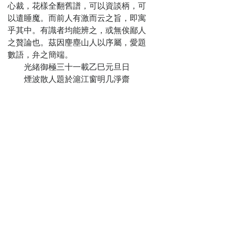
妙手 圖好事篾片
心裁，花樣全翻舊譜，可以資談柄，可
獻陰謀
以遣睡魔。而前人有激而云之旨，即寓
第十四回
乎其中。有識者均能辨之，或無俟鄙人
出神見鬼相府
之贅論也。茲因麈塵山人以序屬，愛題
奇聞 嚼字咬文天
數語，弁之簡端。
生怪物
光緒御極三十一載乙巳元旦日
第十五回
煙波散人題於滬江窗明几淨齋
翻新樣狀詞成
笑話 寫別字書信
寄歪文
第十六回
生辰會令集紅
樓夢 美人計酒醉
玉堂春
第十七回
將計就計假作
溫存 昧心瞞己終
當敗露
第十八回