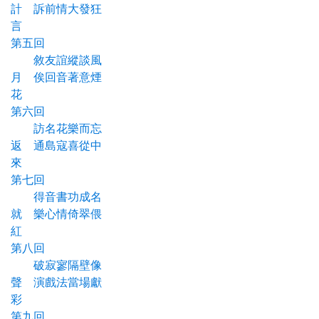
計 訴前情大發狂
言
第五回
敘友誼縱談風
月 俟回音著意煙
花
第六回
訪名花樂而忘
返 通島寇喜從中
來
第七回
得音書功成名
就 樂心情倚翠偎
紅
第八回
破寂寥隔壁像
聲 演戲法當場獻
彩
第九回