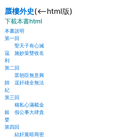
蜃樓外史
(<--html版)
下載本書html
本書說明
第一回
聖天子有心滅
寇 施妙策雙收名
利
第二回
眾朝臣無意興
師 逞奸雄全無法
紀
第三回
稱私心滿載金
銀 假公事大肆貪
婪
第四回
結奸黨暗商密