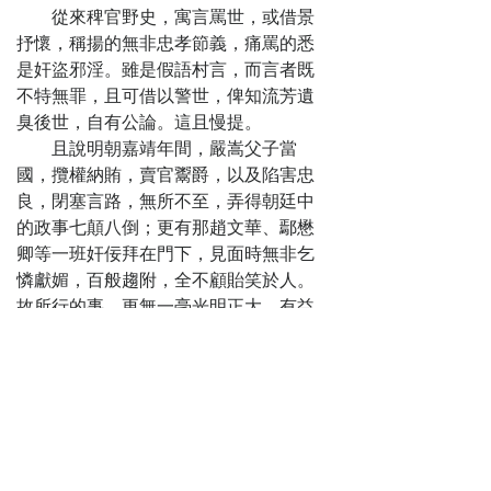
穴
從來稗官野史，寓言罵世，或借景
第十四回
抒懷，稱揚的無非忠孝節義，痛罵的悉
訴情由崇正闢
是奸盜邪淫。雖是假語村言，而言者既
邪 傾肝膽志同道
不特無罪，且可借以警世，俾知流芳遺
合
臭後世，自有公論。這且慢提。
第十五回
且說明朝嘉靖年間，嚴嵩父子當
顯英雄古寺遇
國，攬權納賄，賣官鬻爵，以及陷害忠
妖 救嬋娟荒山鬥
良，閉塞言路，無所不至，弄得朝廷中
法
的政事七顛八倒；更有那趙文華、鄢懋
第十六回
卿等一班奸佞拜在門下，見面時無非乞
繞道送姣娘三
憐獻媚，百般趨附，全不顧貽笑於人。
雄結義 關心除巨
故所行的事，更無一毫光明正大，有益
寇四海聞名
國政的念頭。
第十七回
那時，嘉靖皇爺也算是一位賢明之
生鐵佛邪術驚
君，不知怎麼與嚴嵩也是前世的緣份，
人 鑽天龍血心解
見了嚴嵩先自歡喜，凡是他所奏的話，
恨
不論什麼無不言聽計從。所以嚴嵩更加
第十八回
勢大滔天，無惡不作，每常在天子跟
約三事改邪歸
前，所奏的無非是天下太平、萬民樂業