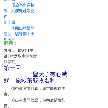
假施為出兵接
戰 真能乾赴敵交
鋒
第十回
牛頭山將星降
塵世 驪珠洞杰士
得天書
辭典
：
第十一回
方法：用鼠標 [左
花下遇佳人牽
鍵] 框選取字詞後鬆
情投宿 酒中聞大
開即可。
盜弄法驅凶
第一回
第十二回
聖天子有心滅
巨眼識英雄願
寇 施妙策雙收名利
招快婿 慧心推閨
閣欲試真才
傳中事實本非真，海市蜃樓作主
第十三回
賓。
誇大口引起風
寫出村言間俚語，前朝遺蹟恰如
波 試真情直往巢
新。