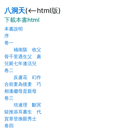
八洞天
(<--html版)
下載本書html
本書說明
序
卷一
補南陔 收父
骨千里遇生父 裹
兒屍七年逢活兒
卷二
反蘆花 幻作
合前妻為後妻 巧
相逢繼母是親母
卷三
培連理 斷冥
獄推添耳書生 代
賀章登換眼秀士
卷四