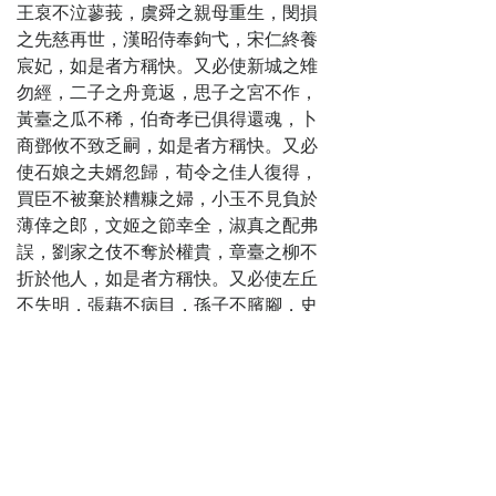
王裒不泣蓼莪，虞舜之親母重生，閔損
之先慈再世，漢昭侍奉鉤弋，宋仁終養
宸妃，如是者方稱快。又必使新城之雉
勿經，二子之舟竟返，思子之宮不作，
黃臺之瓜不稀，伯奇孝已俱得還魂，卜
商鄧攸不致乏嗣，如是者方稱快。又必
使石娘之夫婿忽歸，荀令之佳人復得，
買臣不被棄於糟糠之婦，小玉不見負於
薄倖之郎，文姬之節幸全，淑真之配弗
誤，劉家之伎不奪於權貴，章臺之柳不
折於他人，如是者方稱快。又必使左丘
不失明，張藉不病目，孫子不臏腳，史
遷不腐刑，種芀之歌不見怒於漢帝，鬥
雞之檄不見惡於唐宗，孟浩之詩不放
還，劉賁之策不下笫，如是者方稱快。
至於箕裘堂構之間，兄弟叔姪朋友主臣
之際，務令賢父勿生不肖之子，佳胤勿
產敗德之門，蔡仲不必居蓋愆之名，石
衜不必有滅親之舉，伯牛無向之兄，展