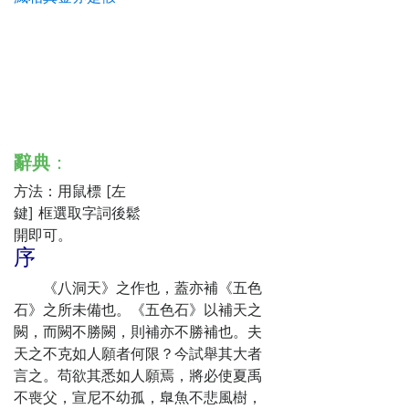
辭典
：
方法：用鼠標 [左
鍵] 框選取字詞後鬆
開即可。
序
《八洞天》之作也，蓋亦補《五色
石》之所未備也。《五色石》以補天之
闕，而闕不勝闕，則補亦不勝補也。夫
天之不克如人願者何限？今試舉其大者
言之。苟欲其悉如人願焉，將必使夏禹
不喪父，宣尼不幼孤，臯魚不悲風樹，