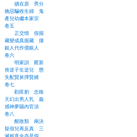
續在原 男分
娩惡騙收生婦 鬼
產兒幼繼本家宗
卷五
正交情 假掘
藏變成真掘藏 攘
銀人代作償銀人
卷六
明家訓 匿新
喪逆子生逆兒 懲
失配賢舅擇賢婿
卷七
勸匪躬 忠格
天幻出男人乳 義
感神夢賜內官須
卷八
醒敗類 兩決
疑假兒再反真 三
滅相真金亦是假