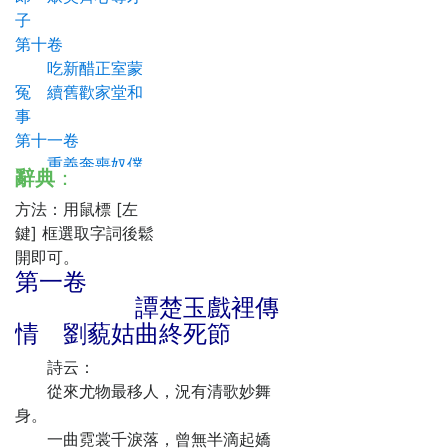
子
第十卷
吃新醋正室蒙
冤 續舊歡家堂和
事
第十一卷
重義奔喪奴僕
辭典
：
好 貪財殞命子孫
方法：用鼠標 [左
愚
鍵] 框選取字詞後鬆
第十二卷
開即可。
貞女守貞來異
第一卷
謗 朋儕相謔致奇
譚楚玉戲裡傳
冤
情 劉藐姑曲終死節
詩云：
從來尤物最移人，況有清歌妙舞
身。
一曲霓裳千淚落，曾無半滴起嬌