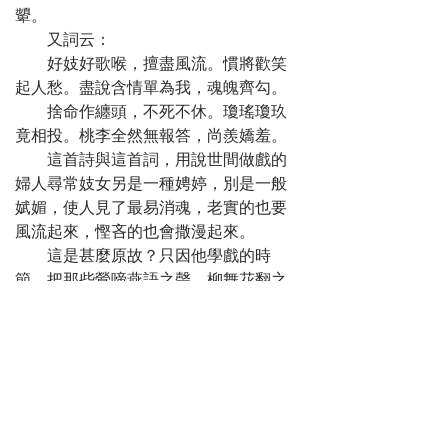
顰。
又詞云：
好妓好歌喉，擅盡風流。慣將歡笑
起人愁。盡說含情單為我，魂魄齊勾。
捨命作纏頭，不死不休。瓊瑤瓊玖
竟相投。桃李全然無報答，尚羨嬌羞。
這首詩與這首詞，用說世間做戲的
婦人尋常妓女另是一種娉婷，別是一般
娬媚，使人見了最易消魂，老實的也要
風流起來，慳吝的也會撒漫起來。
這是甚麼原故？只因他學戲的時
節，把那些鶯啼燕語之聲、柳舞花翻之
態操演熟了，所以走到人面前，不消作
意，自有一種雲行水流的光景。不但與
良家女子立在一處，有輕清重濁之分；
就與娼家姊妹分坐兩旁，也有矯強自然
之別。
況且戲場上那一條氈單，又是件最
作怪的東西，極會難為醜婦，幫襯佳