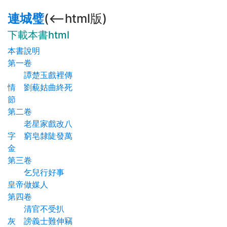
連城璧
(<--html版)
下載本書html
本書說明
第一卷
譚楚玉戲裡傳
情 劉藐姑曲終死
節
第二卷
老星家戲改八
字 窮皂隸陡發萬
金
第三卷
乞兒行好事
皇帝做媒人
第四卷
清官不受扒
灰 謗義士難伸竊