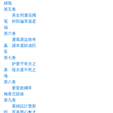
婦冤
第五卷
美女同遭花燭
冤 村郎偏享溫柔
福
第六卷
遭風遇盜致奇
贏 讓本還財成巨
富
第七卷
妒妻守有夫之
寡 懦夫還不死之
魂
第八卷
妻妾敗綱常
梅香完節操
第九卷
寡婦設計贅新
郎 眾美齊心奪才