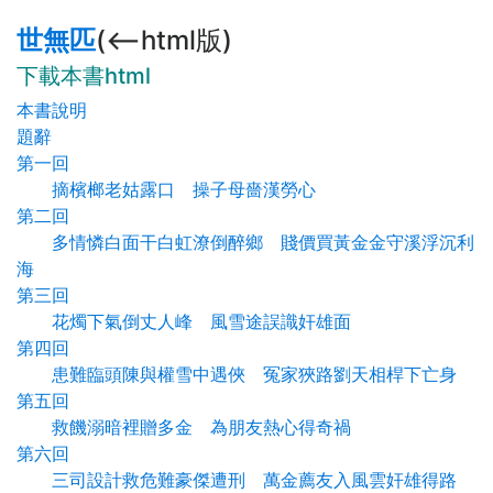
世無匹
(<--html版)
下載本書html
本書說明
題辭
第一回
摘檳榔老姑露口 操子母嗇漢勞心
第二回
多情憐白面干白虹潦倒醉鄉 賤價買黃金金守溪浮沉利
海
第三回
花燭下氣倒丈人峰 風雪途誤識奸雄面
第四回
患難臨頭陳與權雪中遇俠 冤家狹路劉天相桿下亡身
第五回
救饑溺暗裡贈多金 為朋友熱心得奇禍
第六回
三司設計救危難豪傑遭刑 萬金薦友入風雲奸雄得路