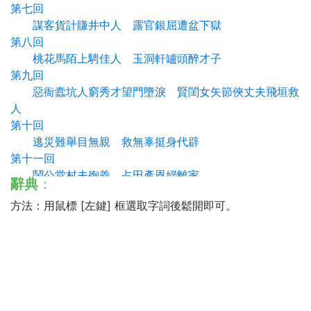
第七回
謀客貨計賺井中人 露官銀屈遭盆下獄
第八回
桃花馬陌上騁佳人 玉洞軒罏頭醉才子
第九回
惡衙蠹坑人窮秀才望門墮淚 賢閨女矢節俠丈夫飛垣救
人
第十回
逃災難舉目無親 救無辜挺身代辟
第十一回
鬧公堂村夫殉義 占田產恩婦離家
辭典
：
第十二回
方法：用鼠標 [左鍵] 框選取字詞後鬆開即可。
兩頭脫空負心人忒煞欺心 一計收羅長舌婦偏生饒舌
第十三回
認假成真舅舅甥甥弄成活鬼 道真還假擒擒縱縱算就深
機
第十四回
授居停一女報德 投山左萬里尋親
第十五回