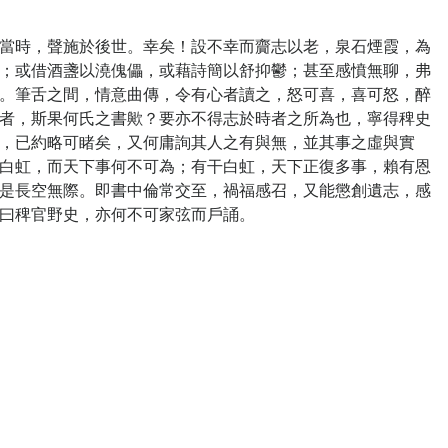
時，聲施於後世。幸矣！設不幸而齎志以老，泉石煙霞，為
；或借酒盞以澆傀儡，或藉詩簡以舒抑鬱；甚至感憤無聊，弗
。筆舌之間，情意曲傳，令有心者讀之，怒可喜，喜可怒，醉
者，斯果何氏之書歟？要亦不得志於時者之所為也，寧得稗史
，已約略可睹矣，又何庸詢其人之有與無，並其事之虛與實
白虹，而天下事何不可為；有干白虹，天下正復多事，賴有恩
是長空無際。即書中倫常交至，禍福感召，又能懲創遺志，感
曰稗官野史，亦何不可家弦而戶誦。
堂