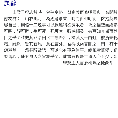
題辭
士君子得志於時，翱翔皇路，贊廟謨而修明國典；名聞於當
僚友君臣；山林風月，為經綸事業。時而俯仰盱衡，懷抱莫展
容自己，則假一二逸事可以振聾瞶挽凋敞者，為之描聲而繪影
可醒，醒可醉，生可死，死可生，觀感觸發，有莫知其然而然
目之乎？請觀其命名曰《世無匹》，標其人干白虹，彼所寄托
哉。雖然，覽其首尾，意在言外。吾得以兩言斷之，曰：有干
怨釋然。一瓢長醉數語，可以化有事為無事。總風雲萬變，仍
發善心，殊有風人之旨寓乎間。此書有稗於世道人心不少，即
學憨主人書於桃塢之徵蘭