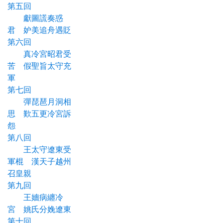
第五回
獻圖謊奏惑
君 妒美追舟遇貶
第六回
真冷宮昭君受
苦 假聖旨太守充
軍
第七回
彈琵琶月洞相
思 歎五更冷宮訴
怨
第八回
王太守遼東受
軍棍 漢天子越州
召皇親
第九回
王嬙病纏冷
宮 姚氏分娩遼東
第十回