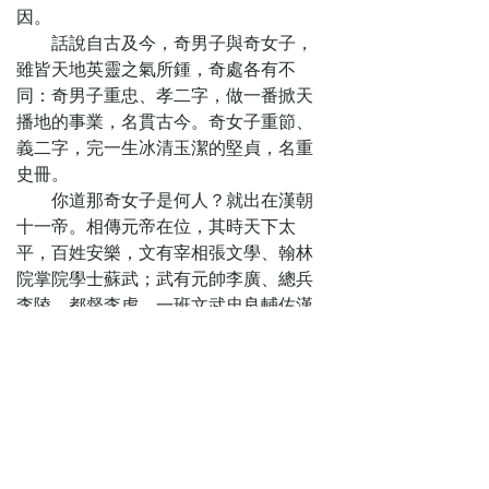
怨
因。
第十五回
話說自古及今，奇男子與奇女子，
真昭君親見漢
雖皆天地英靈之氣所鍾，奇處各有不
王 勇李陵鎖捉奸
同：奇男子重忠、孝二字，做一番掀天
臣
播地的事業，名貫古今。奇女子重節、
第十六回
義二字，完一生冰清玉潔的堅貞，名重
毛相拐圖逃
史冊。
走 魯妃仇報自盡
你道那奇女子是何人？就出在漢朝
第十七回
十一帝。相傳元帝在位，其時天下太
東教場抄斬毛
平，百姓安樂，文有宰相張文學、翰林
門 西宮裡初整鸞
院掌院學士蘇武；武有元帥李廣、總兵
衾
李陵、都督李虎，一班文武忠良輔佐漢
第十八回
主，治得國家盜賊不起，旱澇不興，要
出邊關奸相裝
算有道的氣象。只因寵任一個奸臣毛延
醉漢 到番邦延壽
壽，其人狡猾異常，善迎主意，貪財愛
找門生
寶，無所不為，這也不在話下。
第十九回
且說越州地方，有一位太守，姓王
召王忠總兵趨
名忠，乃本京人氏，一身清正，愛民如
炎附勢 造相府太
子。夫人姚氏，年俱半百，膝下無子，