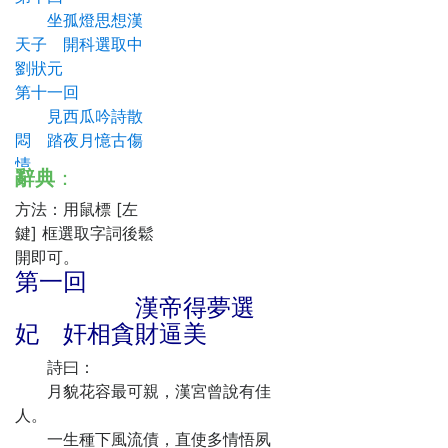
坐孤燈思想漢
天子 開科選取中
劉狀元
第十一回
見西瓜吟詩散
悶 踏夜月憶古傷
情
辭典
：
第十二回
方法：用鼠標 [左
鳳凰台林後聽
鍵] 框選取字詞後鬆
琵琶 望月樓昭君
開即可。
會皇后
第一回
第十三回
漢帝得夢選
唆天子正宮暗
妃 奸相貪財逼美
聽 打西宮魯妃吃
驚
詩曰：
第十四回
月貌花容最可親，漢宮曾說有佳
分宮亭皇后白
人。
冤 王昭君冷宮訴
一生種下風流債，直使多情悟夙