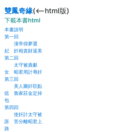
雙鳳奇緣
(<--html版)
下載本書html
本書說明
第一回
漢帝得夢選
妃 奸相貪財逼美
第二回
太守被責獻
女 昭君用計辱奸
第三回
美人圖奸臣點
痣 魯家莊金定掉
包
第四回
使奸計太守被
誑 苦分離昭君上
路