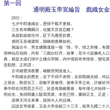
第一回
通明殿玉帝宣綸旨 戲織女金
詩曰：
七夕牛郎逢織女，恩情千載不更移。
三生有幸團圓日，化樂天宮豈忍離？
為貪歡娛致坎坷，貶下凡塵受折磨。
感得玉皇補遺恨，鵲橋相會勝如初。
無論古今，男女總難逃脫一個「情」字。情之所種，有愛情
洞神仙呂祖師，尚有「三戲白牡丹」故事，至今小說膾炙人口
典，都是太虛幻境中之樓台亭閣，內中情節奇奇怪怪，變化莫
意勸懲。正所謂：
古寺鐘聲清夜響，喚醒世間迷途人。
牛郎織女的歷史，在下不得不表明，在前既稱夫婦，何以有
之孫女，勤習女工，容貌不甚修理。後奉天帝之命，許嫁於河
牽牛郎在河西思之不已，於是有鵲橋重會，每年僅七夕始得一
明在先，免得閱書人駁我荒唐。本意已明，書歸正文。正是：
原將天河古來事，留與今人作話傳。
話說玄穹彼蒼，玉皇大帝坐鎮三十三天，統率九曜二十八宿