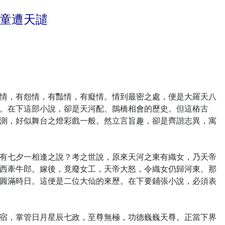
童遭天譴
，有怨情，有豔情，有癡情。情到最密之處，便是大羅天八
。在下這部小說，卻是天河配、鵲橋相會的歷史。但這樁古
測，好似舞台之燈彩戲一般。然立言旨趣，卻是齊諧志異，寓
七夕一相逢之說？考之世說，原來天河之東有織女，乃天帝
西牽牛郎。嫁後，竟廢女工，天帝大怒，令織女仍歸河東。那
圓滿時日。這便是二位大仙的來歷。在下要鋪張小說，必須表
，掌管日月星辰七政，至尊無極，功德巍巍天尊。正當下界