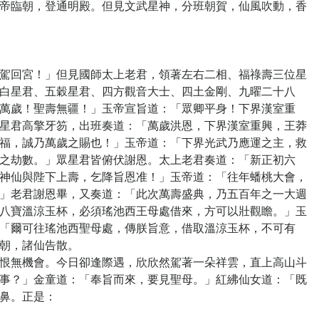
帝臨朝，登通明殿。但見文武星神，分班朝賀，仙風吹動，香
回宮！」但見國師太上老君，領著左右二相、福祿壽三位星
白星君、五穀星君、四方觀音大士、四土金剛、九曜二十八
萬歲！聖壽無疆！」玉帝宣旨道：「眾卿平身！下界漢室重
星君高擎牙笏，出班奏道：「萬歲洪恩，下界漢室重興，王莽
福，誠乃萬歲之賜也！」玉帝道：「下界光武乃應運之主，救
之劫數。」眾星君皆俯伏謝恩。太上老君奏道：「新正初六
神仙與陛下上壽，乞降旨恩准！」玉帝道：「往年蟠桃大會，
」老君謝恩畢，又奏道：「此次萬壽盛典，乃五百年之一大週
八寶溫涼玉杯，必須瑤池西王母處借來，方可以壯觀瞻。」玉
「爾可往瑤池西聖母處，傳朕旨意，借取溫涼玉杯，不可有
朝，諸仙告散。
無機會。今日卻逢際遇，欣欣然駕著一朵祥雲，直上高山斗
事？」金童道：「奉旨而來，要見聖母。」紅紼仙女道：「既
鼻。正是：