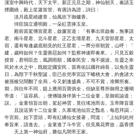
漢室中興時代，天下太平。新正元旦之期，神仙朝天，奏請玉
煙圍繞，殿上笙簫笛管。有唐詩為證，詩曰：
淡月疏星繞建章，仙風吹下御爐香。
侍臣鵠立通明殿，一朵紅雲捧玉皇。
殿前當駕傳宣星君，啟簾宣道：「有事出班啟奏，無事請駕
君、南斗星君、北斗星君、正乙玄壇星君、九天雷部星君、太
宿，還有每逢歲底朝見的灶王星君，一齊分班朝賀，山呼：「
建，歲時如何？生靈善惡如何？監察神速即奏來。」只見五穀
授首，君明臣忠，風調雨順，國泰民安，海不揚波。生靈之幸
民於水火之中，既能定國安民，當再佑以國祚綿長，以免生靈
日，為陛下千秋聖誕，臣已在兜率宮設下蟠桃大會，約會諸大
被孫猴兒鬧翻了全局，今又躬逢盛典，不可不賞，准卿所奏。
期，與往年不同，筵上應用百寶俱全，但缺至尊所御用之珊瑚
帝道：「這容易。」便傳隨身伴第十二位金童，至御前諭道：
誤。」金童領旨出朝，駕起神雲，竟往瑤池而去。玉帝降旨退
且說這第十二位金童，久慕瑤池仙宮之豔名，每思拜謁，恨
牛宮前。始下雲頭，即有紅紼仙女接著，問道：「上仙到此何
奉旨來，請進去。」金童進了斗牛宮，但見萬花齊放，蕊香撲
天上第一神仙府，勝似凡間帝王家。