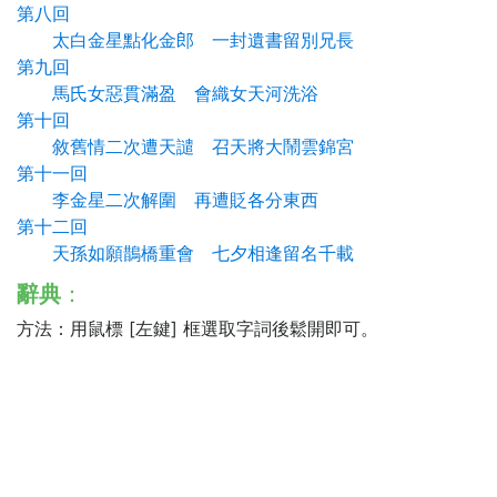
第八回
太白金星點化金郎 一封遺書留別兄長
第九回
馬氏女惡貫滿盈 會織女天河洗浴
第十回
敘舊情二次遭天譴 召天將大鬧雲錦宮
第十一回
李金星二次解圍 再遭貶各分東西
第十二回
天孫如願鵲橋重會 七夕相逢留名千載
辭典
：
方法：用鼠標 [左鍵] 框選取字詞後鬆開即可。