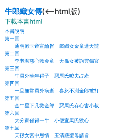
牛郎織女傳
(<--html版)
下載本書html
本書說明
第一回
通明殿玉帝宣綸旨 戲織女金童遭天譴
第二回
李老君慈心救金童 天孫女被謫雲錦官
第三回
牛員外晚年得子 惡馬氏唆夫占產
第四回
一旦無常員外病逝 喜怒不測金郎被打
第五回
金牛星下凡救金郎 惡馬氏存心害小叔
第六回
大分家僅得一牛 小便宜馬氏歡心
第七回
天孫女宮中思情 玉清殿聖母請旨