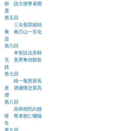
師 說方便尊者開
度
第五回
三尖嶺眾賊劫
庵 兩刃山一言化
盜
第六回
本智設法弄師
兄 美男奪俏疑歌
妓
第七回
純一報恩留長
老 酒傭懷忿算高
僧
第八回
巫師假托白鰻
怪 尊者慈仁螻蟻
生
第九回