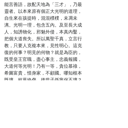
風
能言善語，故配天地為「三才」，乃最
第十四回
靈者。以本來原有個正大光明的道理，
破幻法一句真
自生來在孩提時，混混樸樸，未凋未
詮 妙禪機五空覺
漓。光明一理，包含五內。及至長大成
悟
人，知誘物化，邪魅外侵，本真內鑿，
第十五回
把個大道喪失。所以萬聖千真，立言行
茶杯入見度家
教，只要人克複本來，見性明心。這克
僧 一品遺書薦梵
復的何事？明見的何物？就是為臣的，
志
既受皇王官職，盡心事主，忠義報國，
第十六回
大道何等光明！乃有一等，貪位慕祿，
弄戲法暗調佳
希圖富貴，惜身家，不顧國。哪知根本
麗 降甘霖眾感巫
既壞，枝葉終傷，後世子孫寧保不壞？
師
為子的，要思身從何處來，乃父母生
第十七回
育。且說那十月懷胎，三年乳哺，何等
賽新園復修舊
深思，孝敬不違，勞而不怨，大道何等
廟 東印度重禮真
光明！乃有一等為子的，貪妻愛，縱私
僧
欲，不孝雙親，哪知天鑒不宥，王法無
第十八回
私，報應卻也不小。為弟兄的，應該念
二十七祖傳大
父母血脈，同胞生來，弟敬兄，兄愛