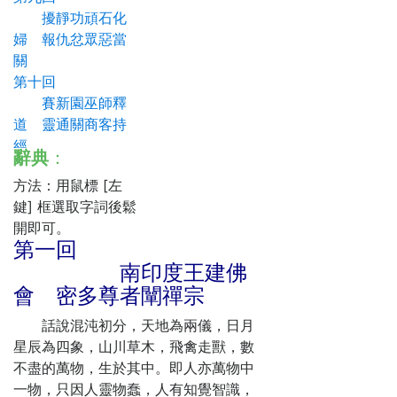
擾靜功頑石化
婦 報仇忿眾惡當
關
第十回
賽新園巫師釋
道 靈通關商客持
經
辭典
：
第十一回
方法：用鼠標 [左
凶黨回心因善
鍵] 框選取字詞後鬆
解 牛童正念轉輪
開即可。
回
第一回
第十二回
南印度王建佛
元通說破靈通
會 密多尊者闡禪宗
關 梵志擴充法裡
法
話說混沌初分，天地為兩儀，日月
第十三回
星辰為四象，山川草木，飛禽走獸，數
指迷人回頭苦
不盡的萬物，生於其中。即人亦萬物中
海 持正念靜浪平
一物，只因人靈物蠢，人有知覺智識，