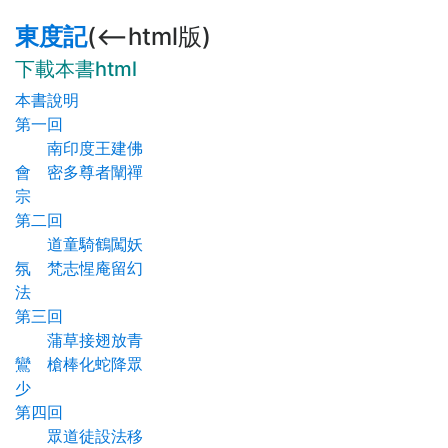
東度記
(<--html版)
下載本書html
本書說明
第一回
南印度王建佛
會 密多尊者闡禪
宗
第二回
道童騎鶴闖妖
氛 梵志惺庵留幻
法
第三回
蒲草接翅放青
鸞 槍棒化蛇降眾
少
第四回
眾道徒設法移