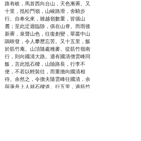
路有岐，馬首西向台山，天色漸霽。又
十里，抵松門嶺，山峻路滑，舍騎步
行。自奉化來，雖越嶺數重，皆循山
麓；至此迂迴臨陟，俱在山脊。而雨後
新霽，泉聲山色，往復創變，翠叢中山
鵑映發，令人攀歷忘苦。又十五里，飯
於筋竹庵。山頂隨處種麥。從筋竹嶺南
行，則向國清大路。適有國清僧雲峰同
飯，言此抵石樑，山險路長，行李不
便，不若以輕裝往，而重擔向國清相
待。余然之，令擔夫隨雲峰往國清，余
與蓮舟上人就石樑道。行五里，過筋竹
嶺。嶺旁多短松，老乾屈曲，根葉蒼
秀，俱吾閶門盆中物也。又三十餘里，
抵彌陀庵。上下高嶺，深山荒寂，泉轟
風動，路絕旅人。庵在萬山坳中，路荒
且長，適當其半，可飯可宿。
初二日 飯後，雨始止。遂越潦
攀嶺，溪石漸幽，二十里，暮抵天封