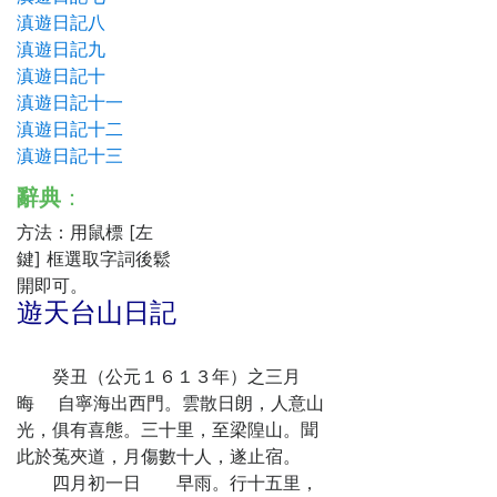
滇遊日記八
滇遊日記九
滇遊日記十
滇遊日記十一
滇遊日記十二
滇遊日記十三
辭典
：
方法：用鼠標 [左
鍵] 框選取字詞後鬆
開即可。
遊天台山日記
癸丑（公元１６１３年）之三月
晦 自寧海出西門。雲散日朗，人意山
光，俱有喜態。三十里，至梁隍山。聞
此於菟夾道，月傷數十人，遂止宿。
四月初一日 早雨。行十五里，