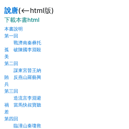
說唐
(<--html版)
下載本書html
本書說明
第一回
戰濟南秦彝托
孤 破陳國李淵殺
美
第二回
謀東宮晉王納
賄 反燕山羅藝興
兵
第三回
造流言李淵避
禍 當馬快叔寶聽
差
第四回
臨潼山秦瓊救