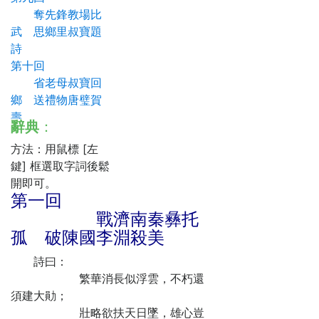
奪先鋒教場比
武 思鄉里叔寶題
詩
第十回
省老母叔寶回
鄉 送禮物唐璧賀
壽
辭典
：
第十一回
方法：用鼠標 [左
英雄混戰少華
鍵] 框選取字詞後鬆
山 叔寶權棲承福
開即可。
寺
第一回
第十二回
戰濟南秦彝托
李藥師預言禍
孤 破陳國李淵殺美
變 柴郡馬大耍行
頭
詩曰：
第十三回
繁華消長似浮雲，不朽還
長安士女觀燈
須建大勛；
行樂 宇文公子強
壯略欲扶天日墜，雄心豈