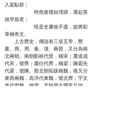
暴宣淫
入駕駘群；
第十四回
時危俊傑姑埋跡，運起英
參社火公子喪
雄早致君；
身 行弒逆楊廣篡
怪是史書收不盡，故將彩
位
筆補奇文。
第十五回
上古歷史，傳說有三皇五帝，歷
雄闊海打虎顯
夏、商、周、秦、漢、兩晉，又分為南
英雄 伍雲召報仇
北兩朝。南朝劉裕代晉，稱宋；蕭道成
集眾將
代宋，號齊；蕭衍代齊，稱梁；陳霸先
第十六回
代梁，號陳。那北朝拓跋稱魏，後又分
麒麟關莽將捐
東西兩魏，高洋代東魏，號北齊；宇文
軀 南陽城英雄卻
泰代西魏，稱周。其時周主國富兵強，
敵
起兵吞並北齊。封護衛大將軍楊忠為元
第十七回
帥，其弟楊林為行軍都總管，發大兵六
韓擒虎調兵二
十萬，侵伐北齊。
路 伍雲召被困危
這楊林生得面如傅粉，兩道黃眉，
城
身長九尺，腰大十圍，善使兩根囚龍
第十八回
棒，每根重一百五十斤，有萬夫不當之
焦芳借兵沱羅
勇，在大隋稱第八條好漢。逢州取州，