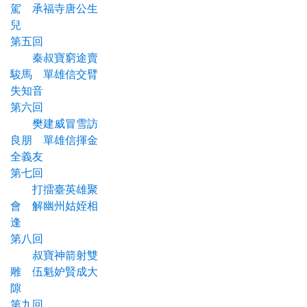
駕 承福寺唐公生
兒
第五回
秦叔寶窮途賣
駿馬 單雄信交臂
失知音
第六回
樊建威冒雪訪
良朋 單雄信揮金
全義友
第七回
打擂臺英雄聚
會 解幽州姑姪相
逢
第八回
叔寶神箭射雙
雕 伍魁妒賢成大
隙
第九回