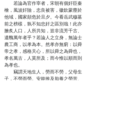
若論為官作宰者，宋朝有個奸臣秦
檜，風波奸險，忠良被害，徽欽蒙塵於
他域，國家顛危於旦夕。今看岳武穆墓
前之榜樣，孰不知忠奸之區別哉！此亦
膾炙人口，人所共知，豈非流芳千古、
遺醜萬年者乎？若論人之立身，無論士
農工商，以孝為本。然孝亦無窮：以舜
帝之孝，感格天心，所以舜之為舜也，
孝名萬古，人莫所及；而今惟以順而則
為孝也。
竊謂天地生人，勞而不勞，父母生
子，不勞而勞。安能推及胎養之勞苦、
撫育之辛勤哉！繼而疾病痘疹，恐其不
壽；延師課讀，恐其不精；風寒恐其不
暖，飲食恐其不飽……諸如此類，父母愛
子之心無所不至。及其長也，子反呼喝
其親，抵觸其親，以親愛為尋常，視親
慈為應得。嗚呼！烏鴉反哺，羊羔跪
乳。物類尚具良能，木本水源，人生反