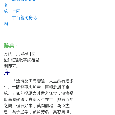
名
第十二回
甘百善洞房花
燭
辭典
：
方法：用鼠標 [左
鍵] 框選取字詞後鬆
開即可。
序
「滄海桑田尚變遷，人生能有幾多
年。世間好事忠和幸，臣報君恩子奉
親。」四句提綱言其世道無常，滄海桑
田尚易變遷，豈況人生在世，無有百年
之樂。但行好事，莫問前程，為臣盡
忠，為子盡孝，願留芳名，莫存罵世。