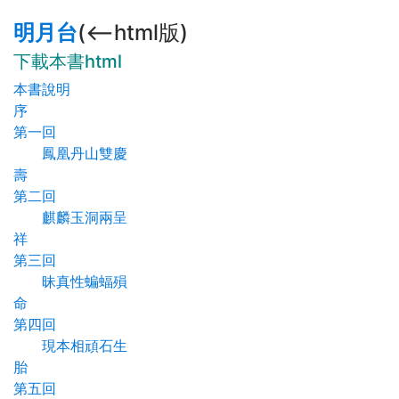
明月台
(<--html版)
下載本書html
本書說明
序
第一回
鳳凰丹山雙慶
壽
第二回
麒麟玉洞兩呈
祥
第三回
昧真性蝙蝠殞
命
第四回
現本相頑石生
胎
第五回