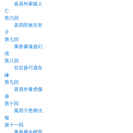
崔員外家破人
亡
第六回
裴四郎無兒有
子
第七回
萬卷書魂遊幻
境
第八回
甘百善巧遇良
緣
第九回
裴員外養虎傷
身
第十回
風雨子恩將仇
報
第十一回
萬卷書金榜題