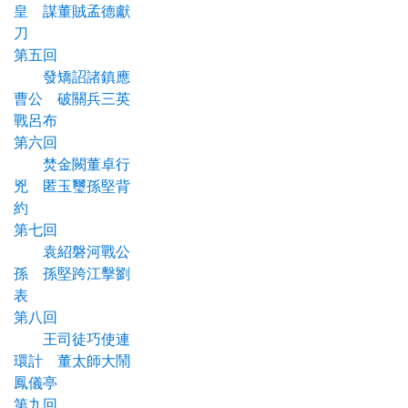
皇 謀董賊孟德獻
刀
第五回
發矯詔諸鎮應
曹公 破關兵三英
戰呂布
第六回
焚金闕董卓行
兇 匿玉璽孫堅背
約
第七回
袁紹磐河戰公
孫 孫堅跨江擊劉
表
第八回
王司徒巧使連
環計 董太師大鬧
鳳儀亭
第九回