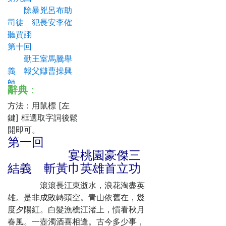
除暴兇呂布助
司徒 犯長安李傕
聽賈詡
第十回
勤王室馬騰舉
義 報父讎曹操興
師
辭典
：
第十一回
方法：用鼠標 [左
劉皇叔北海救
鍵] 框選取字詞後鬆
孔融 呂溫侯濮陽
開即可。
破曹操
第一回
第十二回
宴桃園豪傑三
陶恭祖三讓徐
結義 斬黃巾英雄首立功
州 曹孟德大戰呂
布
滾滾長江東逝水，浪花淘盡英
第十三回
雄。是非成敗轉頭空。青山依舊在，幾
李傕郭汜大交
度夕陽紅。白髮漁樵江渚上，慣看秋月
兵 楊奉董承雙救
春風。一壺濁酒喜相逢。古今多少事，