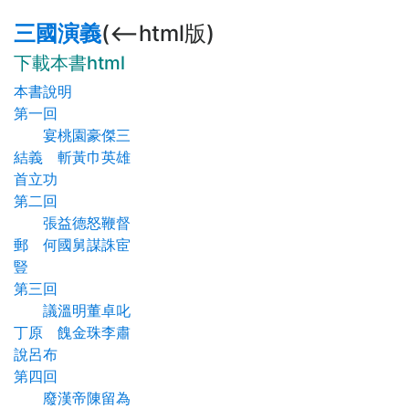
三國演義
(<--html版)
下載本書html
本書說明
第一回
宴桃園豪傑三
結義 斬黃巾英雄
首立功
第二回
張益德怒鞭督
郵 何國舅謀誅宦
豎
第三回
議溫明董卓叱
丁原 餽金珠李肅
說呂布
第四回
廢漢帝陳留為