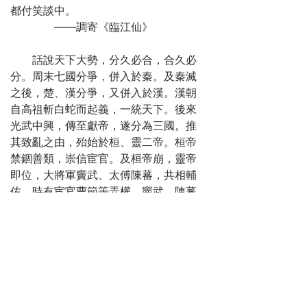
駕
都付笑談中。
第十四回
——調寄《臨江仙》
曹孟德移駕幸
許都 呂奉先乘夜
話說天下大勢，分久必合，合久必
襲徐郡
分。周末七國分爭，併入於秦。及秦滅
第十五回
之後，楚、漢分爭，又併入於漢。漢朝
太史慈酣鬥小
自高祖斬白蛇而起義，一統天下。後來
霸王 孫伯符大戰
光武中興，傳至獻帝，遂分為三國。推
嚴白虎
其致亂之由，殆始於桓、靈二帝。桓帝
第十六回
禁錮善類，崇信宦官。及桓帝崩，靈帝
呂奉先射戟轅
即位，大將軍竇武、太傅陳蕃，共相輔
門 曹孟德敗師淯
佐。時有宦官曹節等弄權，竇武、陳蕃
水
謀誅之，作事不密，反為所害。中涓自
第十七回
此愈橫。
袁公路大起七
建寧二年四月癸巳，帝御溫德殿。
軍 曹孟德會合三
方陞座，殿角狂風驟起，只見一條大青
將
蛇，從梁上飛將下來，蟠於椅上。帝驚
第十八回
倒，左右急救入宮，百官俱奔避。須
賈文和料敵決
臾，蛇不見了。忽然大雷大雨，加以冰