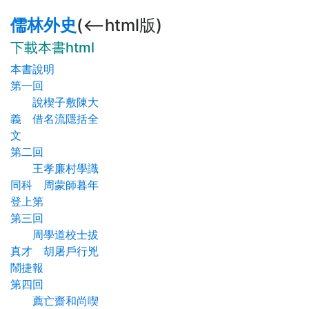
儒林外史
(<--html版)
下載本書html
本書說明
第一回
說楔子敷陳大
義 借名流隱括全
文
第二回
王孝廉村學識
同科 周蒙師暮年
登上第
第三回
周學道校士拔
真才 胡屠戶行兇
鬧捷報
第四回
薦亡齋和尚喫