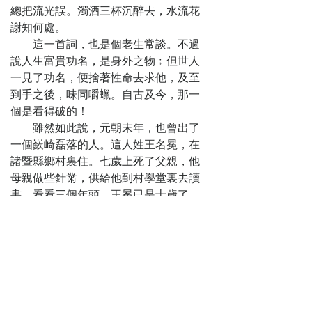
財
總把流光誤。濁酒三杯沉醉去，水流花
第十四回
謝知何處。
蘧公孫書坊送
這一首詞，也是個老生常談。不過
良友 馬秀才山洞
說人生富貴功名，是身外之物﹔但世人
遇神仙
一見了功名，便捨著性命去求他，及至
第十五回
到手之後，味同嚼蠟。自古及今，那一
葬神仙馬秀才
個是看得破的！
送喪 思父母匡童
雖然如此說，元朝末年，也曾出了
生盡孝
一個嶔崎磊落的人。這人姓王名冕，在
第十六回
諸暨縣鄉村裏住。七歲上死了父親，他
大柳莊孝子事
母親做些針黹，供給他到村學堂裏去讀
親 樂清縣賢宰愛
書。看看三個年頭，王冕已是十歲了。
士
母親喚他到面前來說道：「兒啊，不是
第十七回
我有心要耽誤你。只因你父親亡後，我
匡秀才重遊舊
一個寡婦人家，只有出去的，沒有進來
地 趙醫生高踞詩
的﹔年歲不好，柴米又貴﹔這幾件舊衣
壇
服和些舊傢伙，當的當了，賣的賣了﹔
第十八回
只靠著我替人家做些針黹生活尋來的
約詩會名士攜
錢，如何供得你讀書。如今沒奈何，把