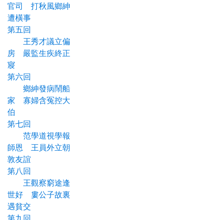
官司 打秋風鄉紳
遭橫事
第五回
王秀才議立偏
房 嚴監生疾終正
寢
第六回
鄉紳發病鬧船
家 寡婦含冤控大
伯
第七回
范學道視學報
師恩 王員外立朝
敦友誼
第八回
王觀察窮途逢
世好 婁公子故裏
遇貧交
第九回