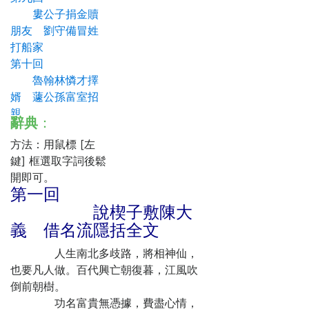
婁公子捐金贖
朋友 劉守備冒姓
打船家
第十回
魯翰林憐才擇
婿 蘧公孫富室招
親
辭典
：
第十一回
方法：用鼠標 [左
魯小姐制義難
鍵] 框選取字詞後鬆
新郎 楊司訓相府
開即可。
薦賢士
第一回
第十二回
說楔子敷陳大
名士大宴鶯脰
義 借名流隱括全文
湖 俠客虛設人頭
會
人生南北多歧路，將相神仙，
第十三回
也要凡人做。百代興亡朝復暮，江風吹
蘧駪夫求賢問
倒前朝樹。
業 馬純上仗義疏
功名富貴無憑據，費盡心情，